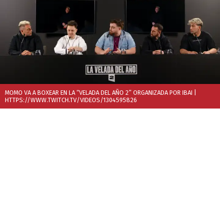
MOMO VA A BOXEAR EN LA “VELADA DEL AÑO 2” ORGANIZADA POR IBAI
|
HTTPS://WWW.TWITCH.TV/VIDEOS/1304595826