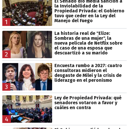
El Senado dio media sanción a
la Inviolabilidad de la
Propiedad Privada: el Gobierno
tuvo que ceder en la Ley del
Manejo del Fuego
1
La historia real de "Elize:
Sombras de una mujer", la
nueva película de Netflix sobre
el caso de una esposa que
descuartizó a su marido
2
Encuesta rumbo a 2027: cuatro
consultoras midieron el
desgaste de Milei y la crisis de
liderazgo en el peronismo
3
Ley de Propiedad Privada: qué
senadores votaron a favor y
cuáles en contra
4