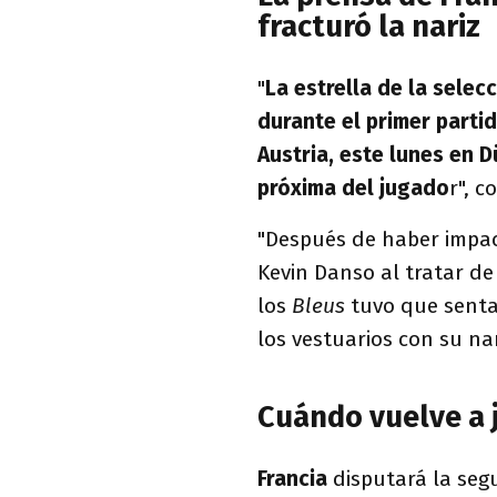
fracturó la nariz
"
La estrella de la selec
durante el primer parti
Austria, este lunes en D
próxima del jugado
r", 
"Después de haber impac
Kevin Danso al tratar de
los
Bleus
tuvo que senta
los vestuarios con su n
Cuándo vuelve a 
Francia
disputará la se