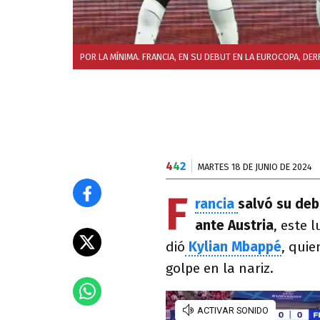
POR LA MÍNIMA. FRANCIA, EN SU DEBUT EN LA EUROCOPA, DERR
4
4
2
MARTES 18 DE JUNIO DE 2024
F
rancia
salvó su deb
ante Austria
, este 
dió
Kylian Mbappé
, quie
golpe en la nariz.