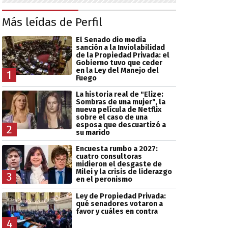
Más leídas de Perfil
El Senado dio media
sanción a la Inviolabilidad
de la Propiedad Privada: el
Gobierno tuvo que ceder
en la Ley del Manejo del
1
Fuego
La historia real de "Elize:
Sombras de una mujer", la
nueva película de Netflix
sobre el caso de una
esposa que descuartizó a
2
su marido
Encuesta rumbo a 2027:
cuatro consultoras
midieron el desgaste de
Milei y la crisis de liderazgo
3
en el peronismo
Ley de Propiedad Privada:
qué senadores votaron a
favor y cuáles en contra
4