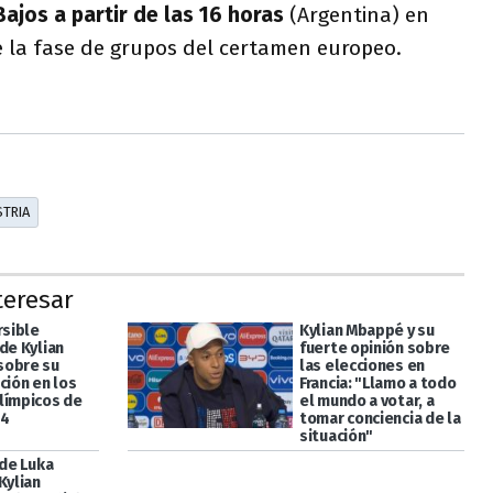
Bajos a partir de las 16 horas
(Argentina) en
e la fase de grupos del certamen europeo.
TRIA
teresar
rsible
Kylian Mbappé y su
de Kylian
fuerte opinión sobre
sobre su
las elecciones en
ción en los
Francia: "Llamo a todo
límpicos de
el mundo a votar, a
24
tomar conciencia de la
situación"
 de Luka
Kylian