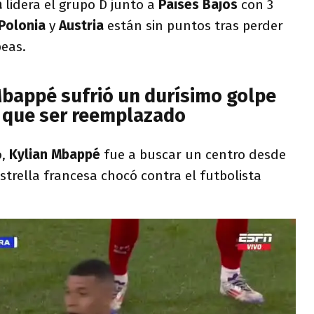
a
lidera el grupo D junto a
Países Bajos
con 3
Polonia
y
Austria
están sin puntos tras perder
peas.
Mbappé sufrió un durísimo golpe
o que ser reemplazado
o,
Kylian Mbappé
fue a buscar un centro desde
estrella francesa chocó contra el futbolista