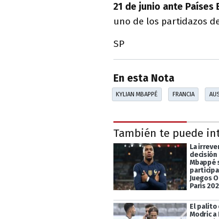
21 de junio ante Países 
uno de los partidazos d
SP
En esta Nota
KYLIAN MBAPPÉ
FRANCIA
AUS
También te puede in
La irreve
decisión 
Mbappé 
participa
Juegos O
París 20
El palito
Modric a 