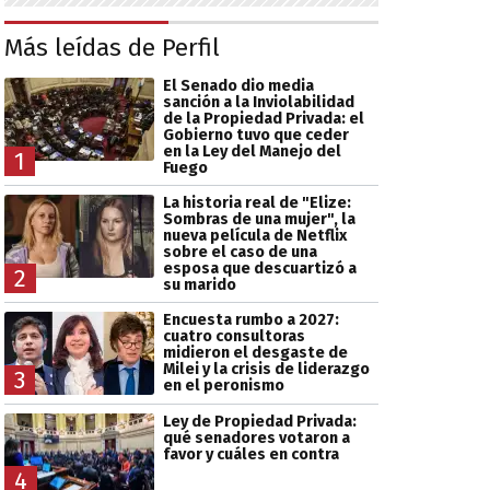
Más leídas de Perfil
El Senado dio media
sanción a la Inviolabilidad
de la Propiedad Privada: el
Gobierno tuvo que ceder
en la Ley del Manejo del
1
Fuego
La historia real de "Elize:
Sombras de una mujer", la
nueva película de Netflix
sobre el caso de una
esposa que descuartizó a
2
su marido
Encuesta rumbo a 2027:
cuatro consultoras
midieron el desgaste de
Milei y la crisis de liderazgo
3
en el peronismo
Ley de Propiedad Privada:
qué senadores votaron a
favor y cuáles en contra
4