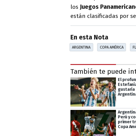
los
Juegos Panamerican
están clasificadas por se
En esta Nota
ARGENTINA
COPA AMÉRICA
F
También te puede in
El profu
Estefanía
gustaría 
Argentin
Argentin
Perú y co
primer tr
Copa Amé