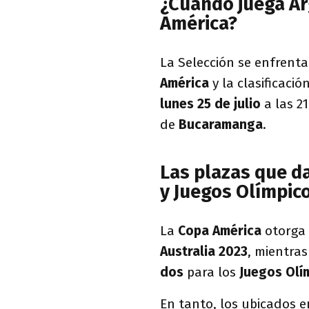
¿Cuándo juega Arg
América?
La Selección se enfrent
América
y la clasificaci
lunes 25 de julio
a las 2
de
Bucaramanga
.
Las plazas que d
y Juegos Olímpic
La
Copa América
otorga
Australia 2023
, mientra
dos
para los
Juegos Olí
En tanto, los ubicados e