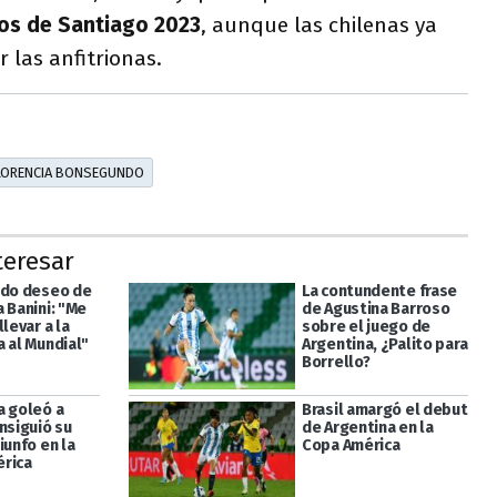
os de Santiago 2023
, aunque las chilenas ya
r las anfitrionas.
LORENCIA BONSEGUNDO
teresar
ndo deseo de
La contundente frase
 Banini: "Me
de Agustina Barroso
llevar a la
sobre el juego de
a al Mundial"
Argentina, ¿Palito para
Borrello?
a goleó a
Brasil amargó el debut
nsiguió su
de Argentina en la
iunfo en la
Copa América
rica