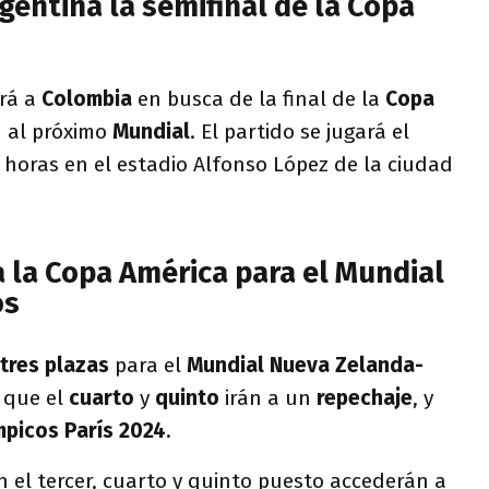
entina la semifinal de la Copa
ará a
Colombia
en busca de la final de la
Copa
ón al próximo
Mundial
. El partido se jugará el
1 horas en el estadio Alfonso López de la ciudad
a la Copa América para el Mundial
os
tres plazas
para el
Mundial Nueva Zelanda-
s que el
cuarto
y
quinto
irán a un
repechaje
, y
mpicos París 2024
.
n el tercer, cuarto y quinto puesto accederán a