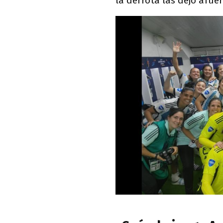
la derrota las dejó afuer