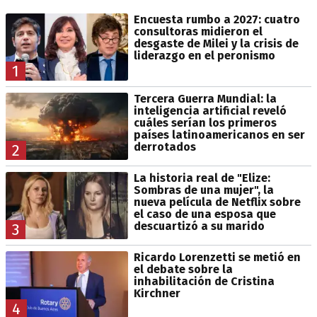
Encuesta rumbo a 2027: cuatro
consultoras midieron el
desgaste de Milei y la crisis de
liderazgo en el peronismo
1
Tercera Guerra Mundial: la
inteligencia artificial reveló
cuáles serían los primeros
países latinoamericanos en ser
derrotados
2
La historia real de "Elize:
Sombras de una mujer", la
nueva película de Netflix sobre
el caso de una esposa que
descuartizó a su marido
3
Ricardo Lorenzetti se metió en
el debate sobre la
inhabilitación de Cristina
Kirchner
4