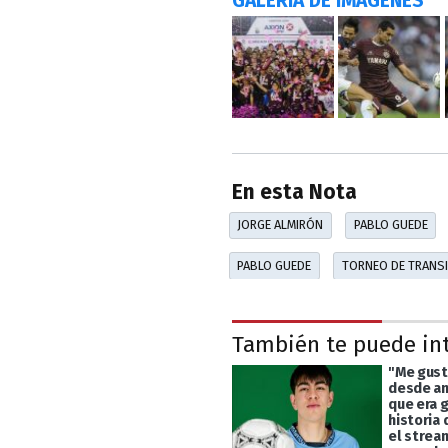
GALERÍA DE IMÁGENES
En esta Nota
JORGE ALMIRÓN
PABLO GUEDE
PABLO GUEDE
TORNEO DE TRANSI
También te puede in
"Me gust
desde an
que era g
historia 
el strea