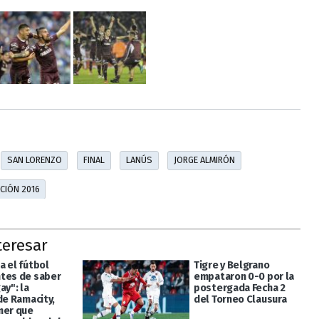
SAN LORENZO
FINAL
LANÚS
JORGE ALMIRÓN
CIÓN 2016
teresar
a el fútbol
Tigre y Belgrano
tes de saber
empataron 0-0 por la
ay": la
postergada Fecha 2
de Ramacity,
del Torneo Clausura
mer que