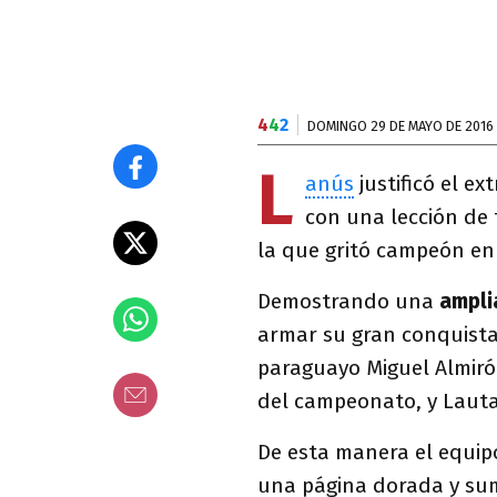
4
4
2
DOMINGO 29 DE MAYO DE 2016
L
anús
justificó el ex
con una lección de
la que gritó campeón en
Demostrando una
ampli
armar su gran conquista 
paraguayo Miguel Almirón
del campeonato, y Lauta
De esta manera el equi
una página dorada y su