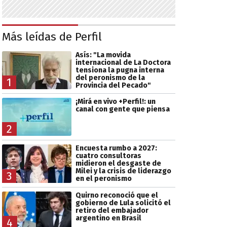
Más leídas de Perfil
Asís: "La movida
internacional de La Doctora
tensiona la pugna interna
del peronismo de la
1
Provincia del Pecado"
¡Mirá en vivo +Perfil!: un
canal con gente que piensa
2
Encuesta rumbo a 2027:
cuatro consultoras
midieron el desgaste de
Milei y la crisis de liderazgo
3
en el peronismo
Quirno reconoció que el
gobierno de Lula solicitó el
retiro del embajador
argentino en Brasil
4