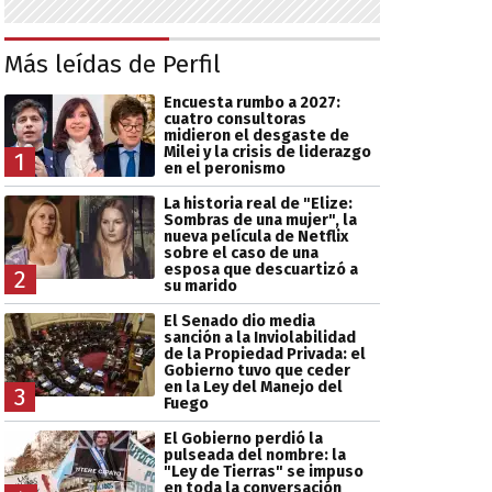
Más leídas de Perfil
Encuesta rumbo a 2027:
cuatro consultoras
midieron el desgaste de
Milei y la crisis de liderazgo
1
en el peronismo
La historia real de "Elize:
Sombras de una mujer", la
nueva película de Netflix
sobre el caso de una
esposa que descuartizó a
2
su marido
El Senado dio media
sanción a la Inviolabilidad
de la Propiedad Privada: el
Gobierno tuvo que ceder
en la Ley del Manejo del
3
Fuego
El Gobierno perdió la
pulseada del nombre: la
"Ley de Tierras" se impuso
en toda la conversación