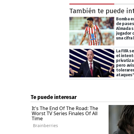
También te puede in
Bomba en
de pases
Almada s
jugador 
una cifra
La FIFA s
el intent
privatiza
pero avi
tolerar
ataques