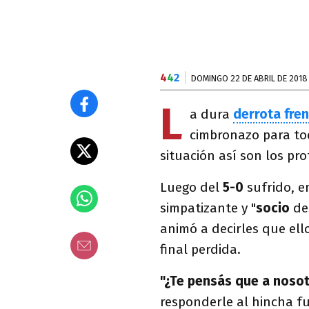
4
4
2
DOMINGO 22 DE ABRIL DE 2018
L
a dura
derrota fren
cimbronazo para t
situación así son los pr
Luego del
5-0
sufrido, e
simpatizante y "
socio
de
animó a decirles que ello
final perdida.
"¿Te pensás que a nosot
responderle al hincha fu