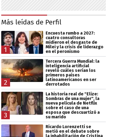
Más leídas de Perfil
Encuesta rumbo a 2027:
cuatro consultoras
midieron el desgaste de
Milei y la crisis de liderazgo
1
en el peronismo
Tercera Guerra Mundial: la
inteligencia artificial
reveló cuáles serían los
primeros países
latinoamericanos en ser
2
derrotados
La historia real de "Elize:
Sombras de una mujer", la
nueva película de Netflix
sobre el caso de una
esposa que descuartizó a
3
su marido
Ricardo Lorenzetti se
metió en el debate sobre
la inhabilitación de Cristina