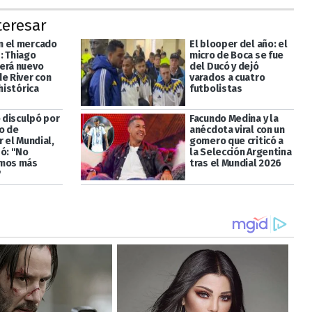
teresar
 el mercado
El blooper del año: el
: Thiago
micro de Boca se fue
erá nuevo
del Ducó y dejó
de River con
varados a cuatro
 histórica
futbolistas
e disculpó por
Facundo Medina y la
o de
anécdota viral con un
r el Mundial,
gomero que criticó a
só: "No
la Selección Argentina
emos más
tras el Mundial 2026
"