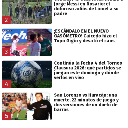
Jorge Messi en Rosario: el
doloroso adiós de Lionel a su
padre
2
¡ESCÁNDALO EN EL NUEVO
GASÓMETRO! Caicedo hizo el
Topo Gigio y desató el caos
3
Continúa la Fecha 4 del Torneo
Clausura 2026: qué partidos se
juegan este domingo y dónde
verlos en vivo
4
San Lorenzo vs Huracán: una
muerte, 22 minutos de juego y
dos versiones de un duelo de
barras
5