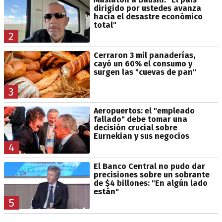
dirigido por ustedes avanza
hacia el desastre económico
total"
2
Cerraron 3 mil panaderías,
cayó un 60% el consumo y
surgen las "cuevas de pan"
3
Aeropuertos: el "empleado
fallado" debe tomar una
decisión crucial sobre
Eurnekian y sus negocios
4
El Banco Central no pudo dar
precisiones sobre un sobrante
de $4 billones: "En algún lado
están"
5