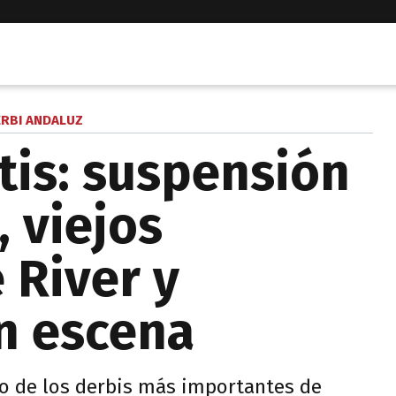
RBI ANDALUZ
etis: suspensión
, viejos
 River y
n escena
no de los derbis más importantes de