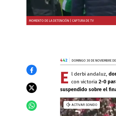
MOMENTO DE LA DETENCIÓN
| CAPTURA DE TV
4
4
2
DOMINGO 30 DE NOVIEMBRE DE
E
l derbi andaluz,
do
con victoria
2-0 par
suspendido sobre el fin