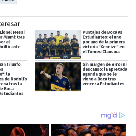
teresar
Lionel Messi
Puntajes de Boca vs
er Miami: tras
Estudiantes: el uno
or el
por uno de la primera
brilló ante
victoria "Xeneize" en
el Torneo Clausura
ran triunfo,
Sin margen de error ni
es
descanso: la apretada
e": la
agenda que se le
ica de Rodolfo
viene a Boca tras
ena tras la
vencer a Estudiantes
de Boca
 Estudiantes