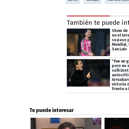
También te puede in
Show de 
en el Int
su paso p
Mundial, 
San Luis
"Fue un g
pero no 
suficient
autocrít
Arruabarr
victoria 
frente a