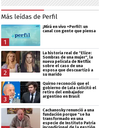
Más leídas de Perfil
¡Mirá en vivo +Perfil!: un
canal con gente que piensa
1
La historia real de "Elize:
Sombras de una mujer", la
nueva película de Netflix
sobre el caso de una
esposa que descuartizó a
2
su marido
Quirno reconoció que el
gobierno de Lula solicitó el
retiro del embajador
argentino en Brasil
3
Cachanosky renunció a una
fundación porque "se ha
transformado en una
especie de Instituto Patria
incondicional de la gestión