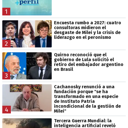
1
Encuesta rumbo a 2027: cuatro
consultoras midieron el
desgaste de Milei y la crisis de
liderazgo en el peronismo
2
Quirno reconoció que el
gobierno de Lula solicitó el
retiro del embajador argentino
en Brasil
3
Cachanosky renunció a una
fundación porque "se ha
transformado en una especie
de Instituto Patria
incondicional de la gestión de
4
Milei"
Tercera Guerra Mundial: la
inteligencia artificial reveló