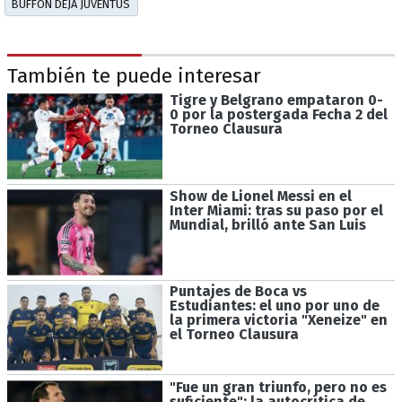
BUFFON DEJA JUVENTUS
También te puede interesar
Tigre y Belgrano empataron 0-
0 por la postergada Fecha 2 del
Torneo Clausura
Show de Lionel Messi en el
Inter Miami: tras su paso por el
Mundial, brilló ante San Luis
Puntajes de Boca vs
Estudiantes: el uno por uno de
la primera victoria "Xeneize" en
el Torneo Clausura
"Fue un gran triunfo, pero no es
suficiente": la autocrítica de