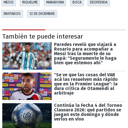
MESSI
RIQUELME
MARADONA
BOCA
DESPEDIDA
INVITADOS
12 DE DICIEMBRE
También te puede interesar
Paredes reveló que viajará a
Rosario para acompañar a
Messi tras la muerte de su
papá: "Seguramente le haga
bien que estemos ahí"
"Se ve que las cosas del VAR
acá las resuelven más rápido
que en la Premier League": la
dura crítica de Otamendi al
arbitraje
Continúa la Fecha 4 del Torneo
Clausura 2026: qué partidos se
juegan este domingo y dónde
verlos en vivo