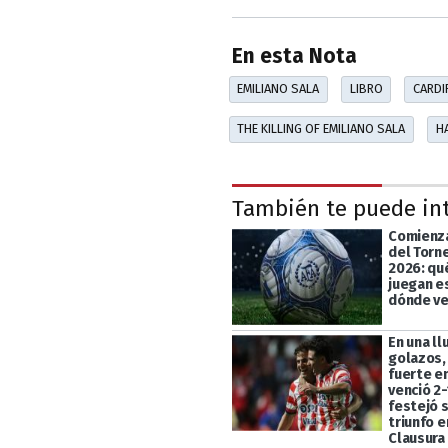
En esta Nota
EMILIANO SALA
LIBRO
CARDI
THE KILLING OF EMILIANO SALA
H
También te puede in
Comienza
del Torn
2026: qu
juegan e
dónde ve
En una ll
golazos,
fuerte en
venció 2-
festejó 
triunfo e
Clausura