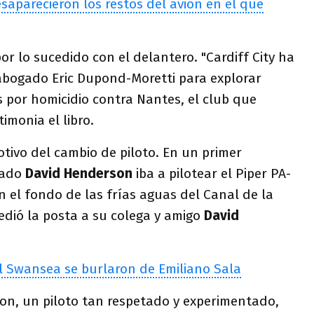
esaparecieron los restos del avión en el que
or lo sucedido con el delantero. "Cardiff City ha
 abogado Eric Dupond-Moretti para explorar
iles por homicidio contra Nantes, el club que
timonia el libro.
tivo del cambio de piloto. En un primer
tado
David Henderson
iba a pilotear el Piper PA-
 el fondo de las frías aguas del Canal de la
edió la posta a su colega y amigo
David
l Swansea se burlaron de Emiliano Sala
on, un piloto tan respetado y experimentado,