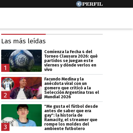
Las más leídas
Comienza la Fecha 4 del
Torneo Clausura 2026: qué
partidos se juegan este
viernes y dónde verlos en
1
vivo
Facundo Medina y la
anécdota viral con un
gomero que criticó a la
Selección Argentina tras el
2
Mundial 2026
"Me gusta el fútbol desde
antes de saber que era
gay": la historia de
Ramacity, el streamer que
rompe los moldes del
3
ambiente futbolero