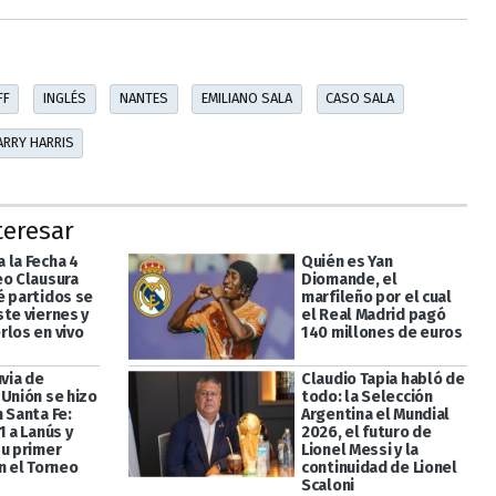
FF
INGLÉS
NANTES
EMILIANO SALA
CASO SALA
ARRY HARRIS
teresar
 la Fecha 4
Quién es Yan
eo Clausura
Diomande, el
é partidos se
marfileño por el cual
ste viernes y
el Real Madrid pagó
rlos en vivo
140 millones de euros
uvia de
Claudio Tapia habló de
 Unión se hizo
todo: la Selección
 Santa Fe:
Argentina el Mundial
1 a Lanús y
2026, el futuro de
su primer
Lionel Messi y la
n el Torneo
continuidad de Lionel
Scaloni