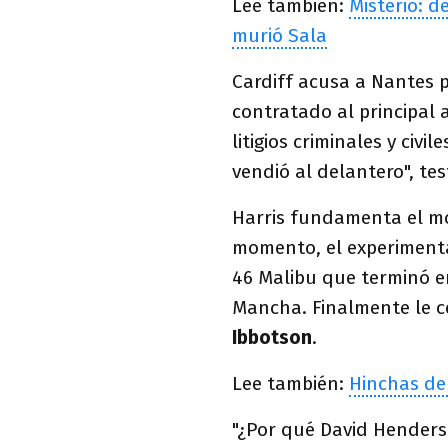
Lee también:
Misterio: d
murió Sala
Cardiff acusa a Nantes p
contratado al principal
litigios criminales y civ
vendió al delantero", tes
Harris fundamenta el mo
momento, el experimen
46 Malibu que terminó en
Mancha. Finalmente le c
Ibbotson
.
Lee también:
Hinchas de
"¿Por qué David Henders