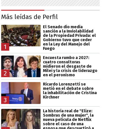
Más leídas de Perfil
El Senado dio media
sanción a la Inviolabilidad
de la Propiedad Privada: el
Gobierno tuvo que ceder
en la Ley del Manejo del
1
Fuego
Encuesta rumbo a 2027:
cuatro consultoras
midieron el desgaste de
Milei y la crisis de liderazgo
2
en el peronismo
Ricardo Lorenzetti se
metió en el debate sobre
la inhabilitación de Cristina
Kirchner
3
La historia real de "Elize:
Sombras de una mujer", la
nueva película de Netflix
sobre el caso de una
esposa que descuartizó a