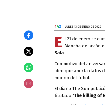
4
4
2
LUNES 13 DE ENERO DE 2020
E
l 21 de enero se cu
Mancha del avión en
Sala
.
Con motivo del aniversari
libro que aporta datos 
mundo del fúbol.
El diario The Sun public
titulado "
The killing of 