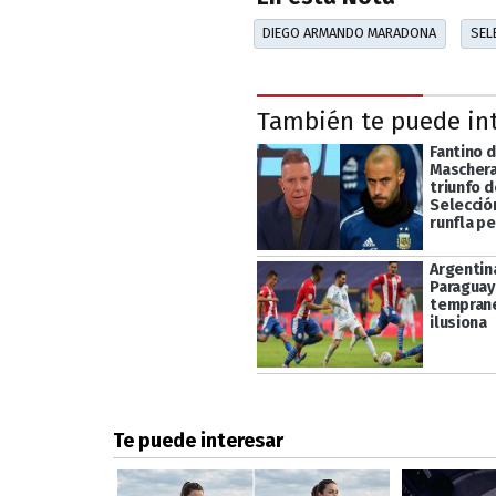
DIEGO ARMANDO MARADONA
SEL
También te puede in
Fantino 
Maschera
triunfo d
Selección
runfla p
Argentin
Paraguay
temprane
ilusiona