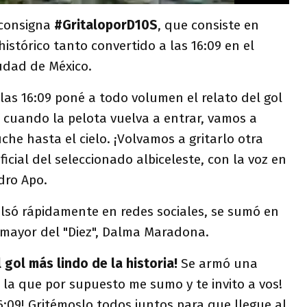
a consigna
#GritaloporD10S
, que consiste en
istórico tanto convertido a las 16:09 en el
iudad de México.
 las 16:09 poné a todo volumen el relato del gol
 Y cuando la pelota vuelva a entrar, vamos a
che hasta el cielo. ¡Volvamos a gritarlo otra
oficial del seleccionado albiceleste, con la voz en
dro Apo.
ulsó rápidamente en redes sociales, se sumó en
a mayor del "Diez", Dalma Maradona.
 gol más lindo de la historia!
Se armó una
 la que por supuesto me sumo y te invito a vos!
6:09! Gritémoslo todos juntos para que llegue al