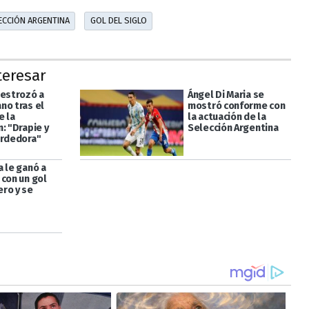
ECCIÓN ARGENTINA
GOL DEL SIGLO
teresar
destrozó a
Ángel Di Maria se
no tras el
mostró conforme con
e la
la actuación de la
: "Drapie y
Selección Argentina
erdedora"
a le ganó a
 con un gol
ro y se