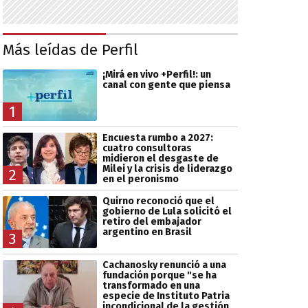
Más leídas de Perfil
¡Mirá en vivo +Perfil!: un
canal con gente que piensa
1
Encuesta rumbo a 2027:
cuatro consultoras
midieron el desgaste de
Milei y la crisis de liderazgo
2
en el peronismo
Quirno reconoció que el
gobierno de Lula solicitó el
retiro del embajador
argentino en Brasil
3
Cachanosky renunció a una
fundación porque "se ha
transformado en una
especie de Instituto Patria
incondicional de la gestión