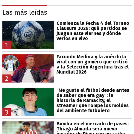
Las más leídas
Comienza la Fecha 4 del Torneo
Clausura 2026: qué partidos se
juegan este viernes y dónde
verlos en vivo
1
Facundo Medina y la anécdota
viral con un gomero que criticó
a la Selección Argentina tras el
Mundial 2026
2
"Me gusta el fútbol desde antes
de saber que era gay": la
historia de Ramacity, el
streamer que rompe los moldes
del ambiente futbolero
3
Bomba en el mercado de pases:
Thiago Almada será nuevo
jugador de River con una cifra