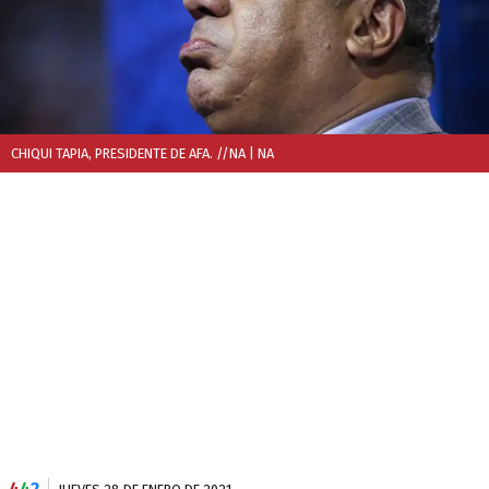
CHIQUI TAPIA, PRESIDENTE DE AFA. //NA
| NA
4
4
2