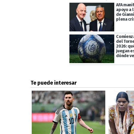
AFA mani
apoyo a l
de Gianni
plena cri
Comienza
del Torn
2026: qu
juegan e
dónde ve