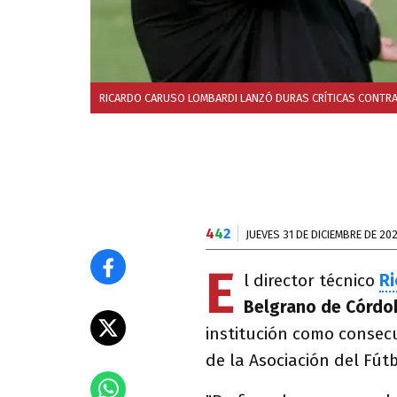
RICARDO CARUSO LOMBARDI LANZÓ DURAS CRÍTICAS CONTRA C
4
4
2
JUEVES 31 DE DICIEMBRE DE 20
E
l director técnico
Ri
Belgrano de Córd
institución como consec
de la Asociación del Fút