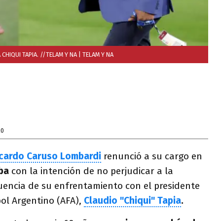
HIQUI TAPIA. //TELAM Y NA
| TELAM Y NA
20
cardo Caruso Lombardi
renunció a su cargo en
oba
con la intención de no perjudicar a la
uencia de su enfrentamiento con el presidente
bol Argentino (AFA),
Claudio "Chiqui" Tapia
.