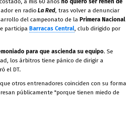
 costado, a mis 60 años
no quiero ser rehén de
enador en radio
La Red
, tras volver a denunciar
esarrollo del campeonato de la
Primera Nacional
e participa
Barracas Central
, club dirigido por
demoniado para que ascienda su equipo
. Se
 los árbitros tiene pánico de dirigir a
ó el DT.
que otros entrenadores coinciden con su forma
presan públicamente "porque tienen miedo de