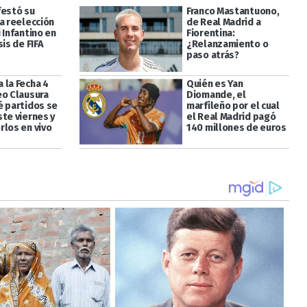
festó su
Franco Mastantuono,
a reelección
de Real Madrid a
 Infantino en
Fiorentina:
sis de FIFA
¿Relanzamiento o
paso atrás?
 la Fecha 4
Quién es Yan
eo Clausura
Diomande, el
é partidos se
marfileño por el cual
ste viernes y
el Real Madrid pagó
rlos en vivo
140 millones de euros