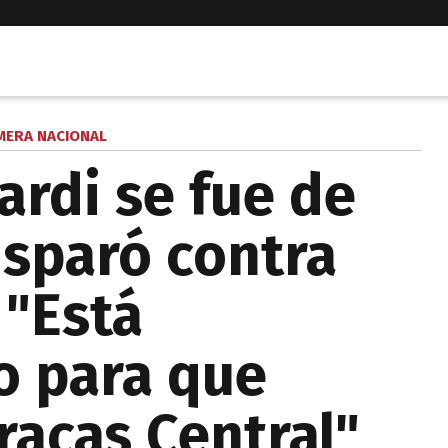
MERA NACIONAL
rdi se fue de
isparó contra
 "Está
 para que
racas Central"