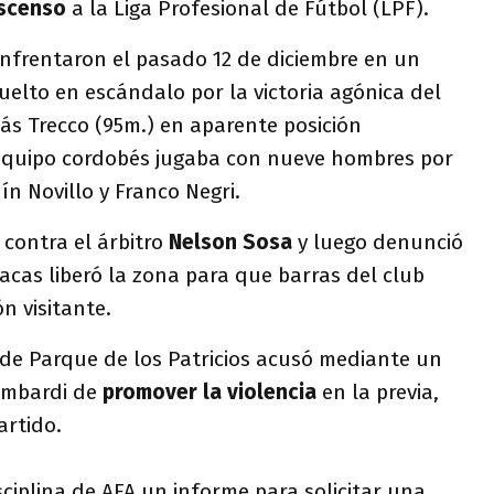
scenso
a la Liga Profesional de Fútbol (LPF).
enfrentaron el pasado 12 de diciembre en un
elto en escándalo por la victoria agónica del
lás Trecco (95m.) en aparente posición
equipo cordobés jugaba con nueve hombres por
ín Novillo y Franco Negri.
contra el árbitro
Nelson Sosa
y luego denunció
racas liberó la zona para que barras del club
n visitante.
 de Parque de los Patricios acusó mediante un
ombardi de
promover la violencia
en la previa,
artido.
sciplina de AFA un informe para solicitar una