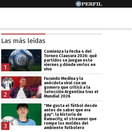
Las más leídas
Comienza la Fecha 4 del
Torneo Clausura 2026: qué
partidos se juegan este
viernes y dónde verlos en
1
vivo
Facundo Medina y la
anécdota viral con un
gomero que criticó a la
Selección Argentina tras el
2
Mundial 2026
"Me gusta el fútbol desde
antes de saber que era
gay": la historia de
Ramacity, el streamer que
rompe los moldes del
3
ambiente futbolero