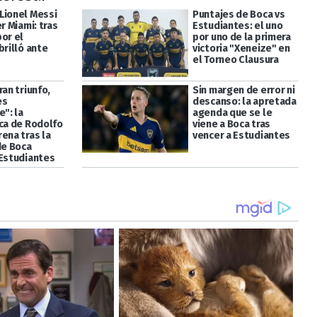
Lionel Messi
Puntajes de Boca vs
er Miami: tras
Estudiantes: el uno
or el
por uno de la primera
brilló ante
victoria "Xeneize" en
el Torneo Clausura
ran triunfo,
Sin margen de error ni
es
descanso: la apretada
e": la
agenda que se le
ica de Rodolfo
viene a Boca tras
ena tras la
vencer a Estudiantes
de Boca
 Estudiantes