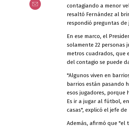
contagiando a menor velo
resaltó Fernández al bri
respondió preguntas de j
En ese marco, el Preside
solamente 22 personas j
metros cuadrados, que e
del contagio se puede d
"Algunos viven en barrio
barrios están pasando h
esos jugadores, porque h
Es ir a jugar al fútbol, e
casas", explicó el jefe de
Además, afirmó que "el 