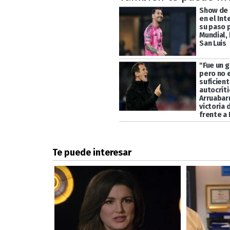
Show de 
en el Int
su paso p
Mundial, 
San Luis
"Fue un g
pero no 
suficient
autocrít
Arruabarr
victoria 
frente a