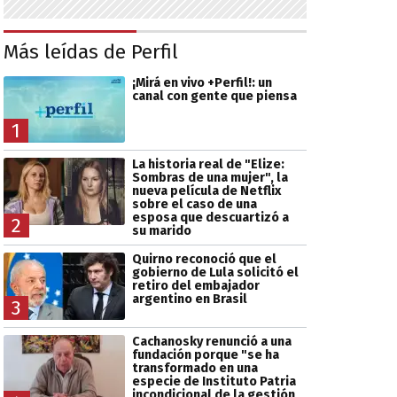
Más leídas de Perfil
¡Mirá en vivo +Perfil!: un
canal con gente que piensa
1
La historia real de "Elize:
Sombras de una mujer", la
nueva película de Netflix
sobre el caso de una
esposa que descuartizó a
2
su marido
Quirno reconoció que el
gobierno de Lula solicitó el
retiro del embajador
argentino en Brasil
3
Cachanosky renunció a una
fundación porque "se ha
transformado en una
especie de Instituto Patria
incondicional de la gestión