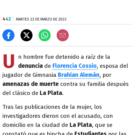
4
4
2
MARTES 22 DE MARZO DE 2022
U
n hombre fue detenido a raíz de la
denuncia
de
Florencia Cossio
, esposa del
jugador de Gimnasia
Brahian Alemán
, por
amenazas de muerte
contra su familia después
del clásico de
La Plata
.
Tras las publicaciones de la mujer, los
investigadores dieron con el acusado, con
domicilio en la ciudad de
La Plata
, que se
constató que es hincha de
Estudiantes
por las