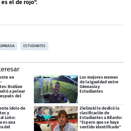
es el de rojo".
GIMNASIA
ESTUDIANTES
teresar
iente en
Los mejores memes
-
de la igualdad entre
tes: Brahian
Gimnasia y
vitó a pelear
Estudiantes
después del
iente ídolo de
Zielinski le dedicó la
tes y
clasificación de
al Lobo:
Estudiantes a Bilardo:
a es una
"Espero que se haya
ra del
sentido identificado"