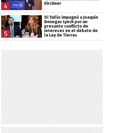
Kirchner
4
Di Tullio impugnó a Joaquín
Benegas Lynch por un
presunto conflicto de
intereses en el debate de
5
la Ley de Tierras