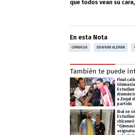
que todos vean su cara, 
En esta Nota
GIMNASIA
BRAHIAN ALEMAN
También te puede in
Final cal
Gimnasia
Estudian
Alemán in
a Zuqui 
partido
Ibai se s
Estudian
chicaneó 
"Gimnasi
asignatu