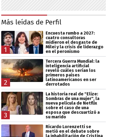
Más leídas de Perfil
Encuesta rumbo a 2027:
cuatro consultoras
midieron el desgaste de
Milei y la crisis de liderazgo
1
en el peronismo
Tercera Guerra Mundial: la
inteligencia artificial
reveló cuáles serían los
primeros países
latinoamericanos en ser
2
derrotados
La historia real de "Elize:
Sombras de una mujer", la
nueva película de Netflix
sobre el caso de una
esposa que descuartizó a
3
su marido
Ricardo Lorenzetti se
metió en el debate sobre
la inhabilitación de Cristina