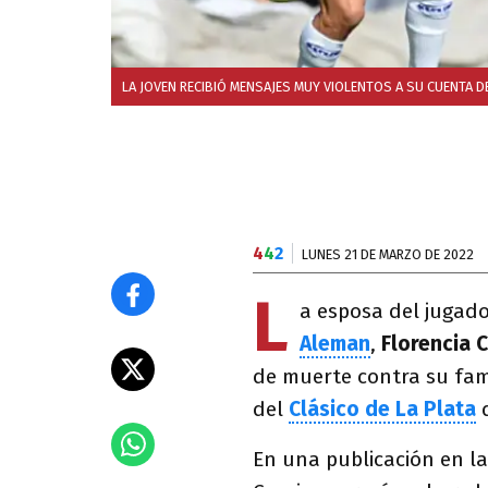
LA JOVEN RECIBIÓ MENSAJES MUY VIOLENTOS A SU CUENTA D
4
4
2
LUNES 21 DE MARZO DE 2022
L
a esposa del jugad
Aleman
,
Florencia 
de muerte contra su fami
del
Clásico de La Plata
d
En una publicación en la 