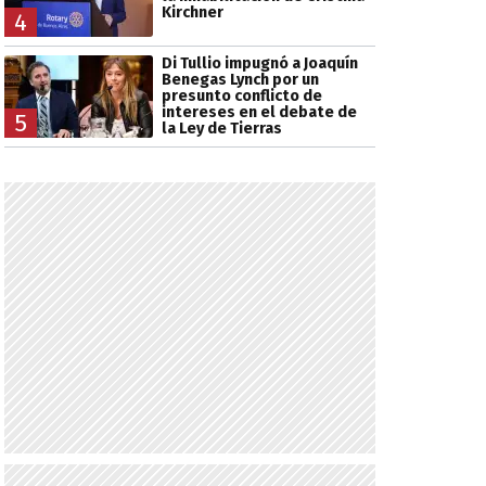
Kirchner
4
Di Tullio impugnó a Joaquín
Benegas Lynch por un
presunto conflicto de
intereses en el debate de
5
la Ley de Tierras