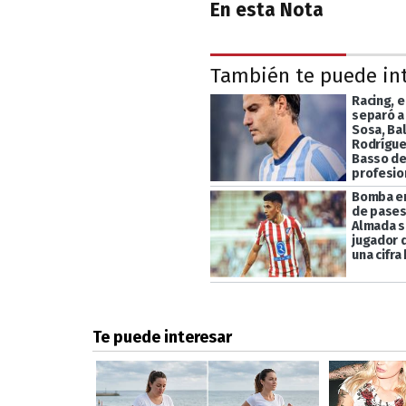
En esta Nota
También te puede in
Racing, e
separó a
Sosa, Ba
Rodrígue
Basso de
profesio
Bomba en
de pases
Almada s
jugador 
una cifra