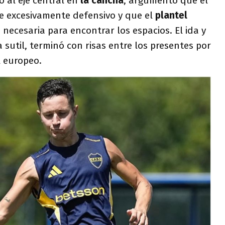
ó al eje central en
la cancha
, argumentó que el
ue excesivamente defensivo y que el
plantel
 necesaria para encontrar los espacios. El ida y
 sutil, terminó con risas entre los presentes por
l europeo.