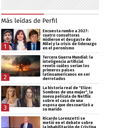
Más leídas de Perfil
Encuesta rumbo a 2027:
cuatro consultoras
midieron el desgaste de
Milei y la crisis de liderazgo
1
en el peronismo
Tercera Guerra Mundial: la
inteligencia artificial
reveló cuáles serían los
primeros países
latinoamericanos en ser
2
derrotados
La historia real de "Elize:
Sombras de una mujer", la
nueva película de Netflix
sobre el caso de una
esposa que descuartizó a
3
su marido
Ricardo Lorenzetti se
metió en el debate sobre
la inhabilitación de Cristina