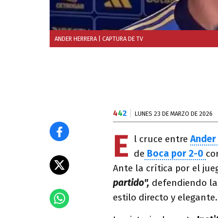
ANDER HERRERA
| CAPTURA DE TV
4
4
2
LUNES 23 DE MARZO DE 2026
E
l cruce entre
Ander
de
Boca por 2-0
co
Ante la crítica por el j
partido",
defendiendo la 
estilo directo y elegante.