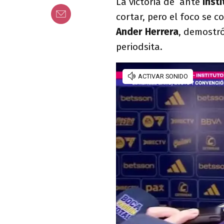
La victoria de ante
Inst
cortar, pero el foco se c
Ander Herrera
, demostr
periodsita.