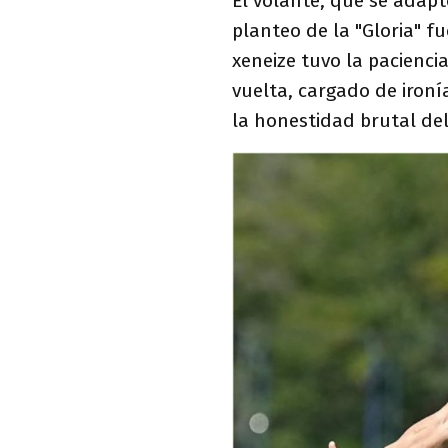
El volante, que se adapt
planteo de la "Gloria" f
xeneize tuvo la paciencia
vuelta, cargado de ironía
la honestidad brutal de