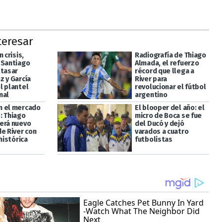
teresar
n crisis,
Radiografía de Thiago
 Santiago
Almada, el refuerzo
ltasar
récord que llega a
z y García
River para
l plantel
revolucionar el fútbol
nal
argentino
 el mercado
El blooper del año: el
: Thiago
micro de Boca se fue
erá nuevo
del Ducó y dejó
de River con
varados a cuatro
 histórica
futbolistas