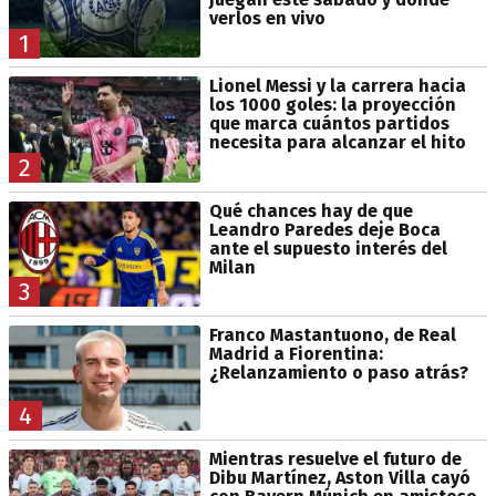
verlos en vivo
1
Lionel Messi y la carrera hacia
los 1000 goles: la proyección
que marca cuántos partidos
necesita para alcanzar el hito
2
Qué chances hay de que
Leandro Paredes deje Boca
ante el supuesto interés del
Milan
3
Franco Mastantuono, de Real
Madrid a Fiorentina:
¿Relanzamiento o paso atrás?
4
Mientras resuelve el futuro de
Dibu Martínez, Aston Villa cayó