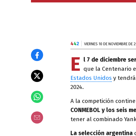
4
4
2
VIERNES 10 DE NOVIEMBRE DE 
E
l 7 de diciembre se
que la Centenario e
Estados Unidos
y tendrá 
2024.
A la competición contine
CONMEBOL y los seis me
tener al combinado Yanke
La selección argentina
c