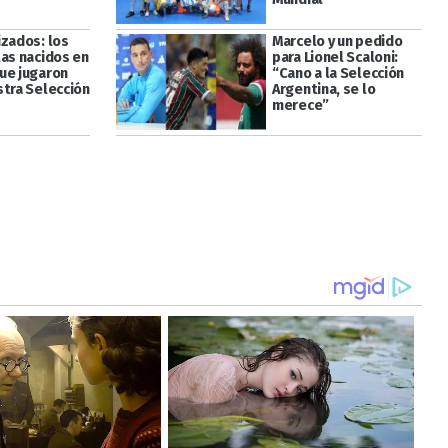
izados: los
Marcelo y un pedido
tas nacidos en
para Lionel Scaloni:
ue jugaron
“Cano a la Selección
stra Selección
Argentina, se lo
merece”