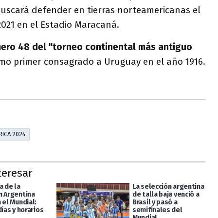
uscará defender en tierras norteamericanas el
2021 en el Estadio Maracaná.
mero 48 del "torneo continental más antiguo
o primer consagrado a Uruguay en el año 1916.
RICA 2024
teresar
a de la
La selección argentina
n Argentina
de talla baja venció a
 el Mundial:
Brasil y pasó a
días y horarios
semifinales del
Mundial