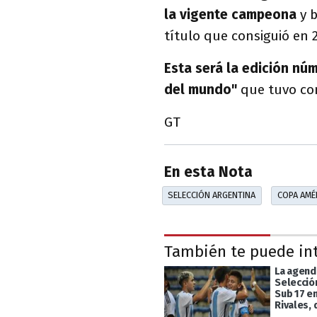
la vigente campeona
y b
título que consiguió en 
Esta será la edición nú
del mundo"
que tuvo com
GT
En esta Nota
SELECCIÓN ARGENTINA
COPA AMÉ
También te puede in
La agend
Selecció
Sub 17 en
Rivales, 