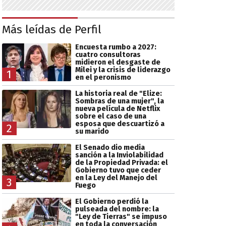
Más leídas de Perfil
Encuesta rumbo a 2027:
cuatro consultoras
midieron el desgaste de
Milei y la crisis de liderazgo
1
en el peronismo
La historia real de "Elize:
Sombras de una mujer", la
nueva película de Netflix
sobre el caso de una
esposa que descuartizó a
2
su marido
El Senado dio media
sanción a la Inviolabilidad
de la Propiedad Privada: el
Gobierno tuvo que ceder
en la Ley del Manejo del
3
Fuego
El Gobierno perdió la
pulseada del nombre: la
"Ley de Tierras" se impuso
en toda la conversación