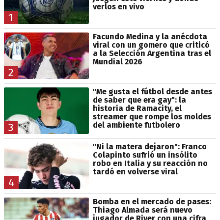
verlos en vivo
1
Facundo Medina y la anécdota
viral con un gomero que criticó
a la Selección Argentina tras el
Mundial 2026
2
"Me gusta el fútbol desde antes
de saber que era gay": la
historia de Ramacity, el
streamer que rompe los moldes
del ambiente futbolero
3
"Ni la matera dejaron": Franco
Colapinto sufrió un insólito
robo en Italia y su reacción no
tardó en volverse viral
4
Bomba en el mercado de pases:
Thiago Almada será nuevo
jugador de River con una cifra