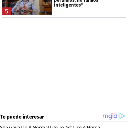
perdimos, no fuimos
inteligentes"
5