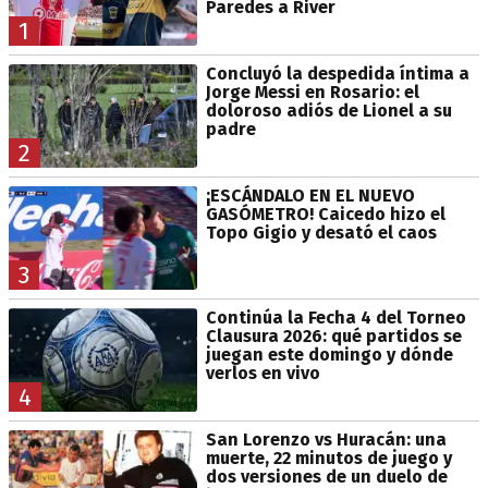
Paredes a River
1
Concluyó la despedida íntima a
Jorge Messi en Rosario: el
doloroso adiós de Lionel a su
padre
2
¡ESCÁNDALO EN EL NUEVO
GASÓMETRO! Caicedo hizo el
Topo Gigio y desató el caos
3
Continúa la Fecha 4 del Torneo
Clausura 2026: qué partidos se
juegan este domingo y dónde
verlos en vivo
4
San Lorenzo vs Huracán: una
muerte, 22 minutos de juego y
dos versiones de un duelo de