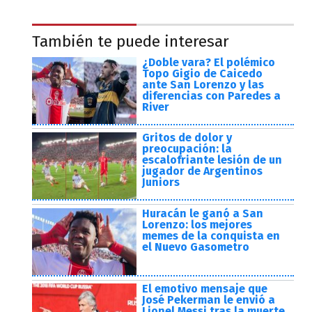
También te puede interesar
¿Doble vara? El polémico
Topo Gigio de Caicedo
ante San Lorenzo y las
diferencias con Paredes a
River
Gritos de dolor y
preocupación: la
escalofriante lesión de un
jugador de Argentinos
Juniors
Huracán le ganó a San
Lorenzo: los mejores
memes de la conquista en
el Nuevo Gasometro
El emotivo mensaje que
José Pekerman le envió a
Lionel Messi tras la muerte