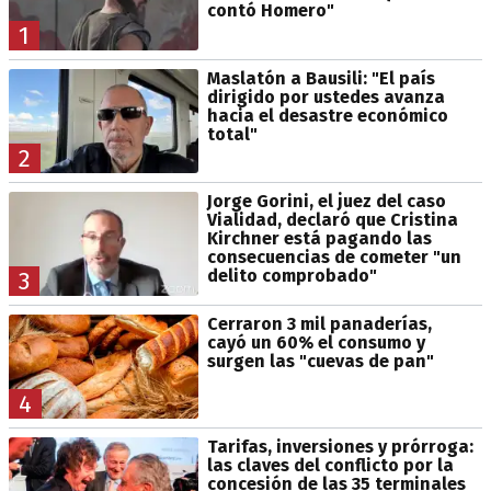
contó Homero"
1
Maslatón a Bausili: "El país
dirigido por ustedes avanza
hacia el desastre económico
total"
2
Jorge Gorini, el juez del caso
Vialidad, declaró que Cristina
Kirchner está pagando las
consecuencias de cometer "un
delito comprobado"
3
Cerraron 3 mil panaderías,
cayó un 60% el consumo y
surgen las "cuevas de pan"
4
Tarifas, inversiones y prórroga:
las claves del conflicto por la
concesión de las 35 terminales