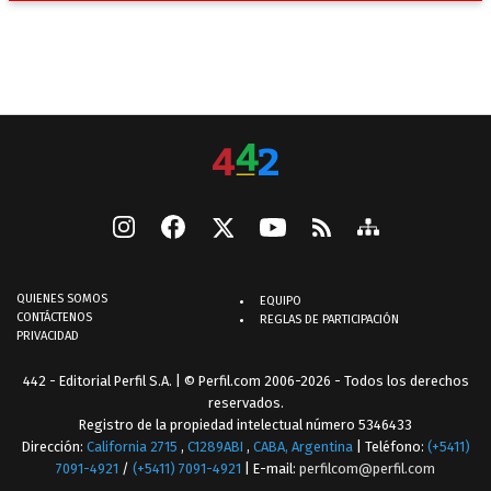
QUIENES SOMOS
EQUIPO
CONTÁCTENOS
REGLAS DE PARTICIPACIÓN
PRIVACIDAD
442 - Editorial Perfil S.A.
| © Perfil.com 2006-2026 - Todos los derechos
reservados.
Registro de la propiedad intelectual número 5346433
Dirección:
California 2715
,
C1289ABI
,
CABA, Argentina
| Teléfono:
(+5411)
7091-4921
/
(+5411) 7091-4921
| E-mail:
perfilcom@perfil.com