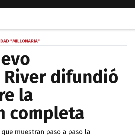
IDAD "MILLONARIA"
uevo
River difundió
re la
n completa
s que muestran paso a paso la