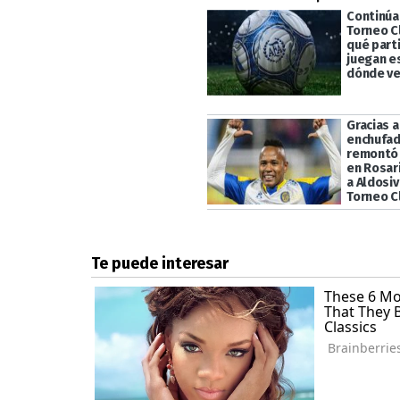
Continúa 
Torneo C
qué part
juegan e
dónde ve
Gracias 
enchufad
remontó 
en Rosari
a Aldosiv
Torneo C