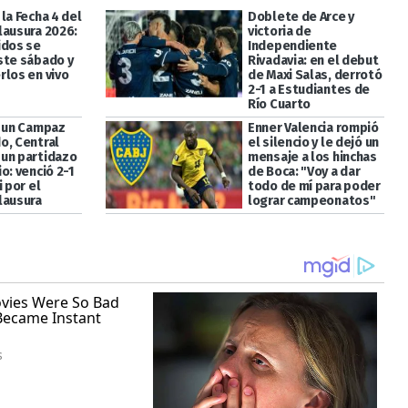
la Fecha 4 del
Doblete de Arce y
lausura 2026:
victoria de
idos se
Independiente
ste sábado y
Rivadavia: en el debut
rlos en vivo
de Maxi Salas, derrotó
2-1 a Estudiantes de
Río Cuarto
a un Campaz
Enner Valencia rompió
o, Central
el silencio y le dejó un
un partidazo
mensaje a los hinchas
o: venció 2-1
de Boca: "Voy a dar
i por el
todo de mí para poder
lausura
lograr campeonatos"