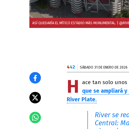
ASÍ QUEDARÍA EL MÍTICO ESTADIO MÁS MONUMENTAL.
| @RIV
4
4
2
SÁBADO 31 DE ENERO DE 2026
H
ace tan solo unos 
que se ampliará y
River Plate.
River se re
Central: M