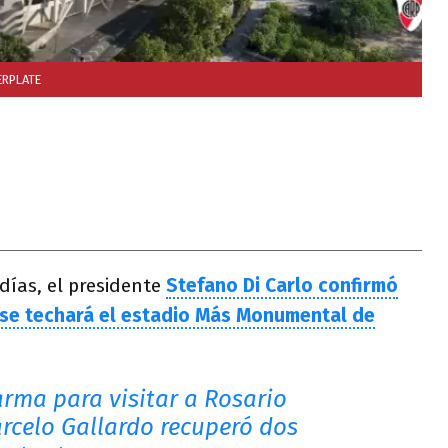
ERPLATE
días, el presidente
Stefano Di Carlo confirmó
 se techará el estadio Más Monumental de
arma para visitar a Rosario
arcelo Gallardo recuperó dos