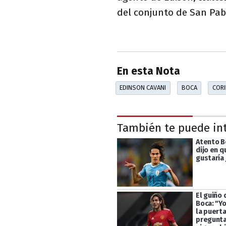
del conjunto de San Pab
En esta Nota
EDINSON CAVANI
BOCA
CORI
También te puede in
Atento B
dijo en q
gustaría 
El guiño 
Boca: "Yo
la puerta
preguntar