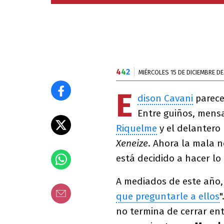
4
4
2
MIÉRCOLES 15 DE DICIEMBRE DE
E
dison Cavani
parece
Entre guiños, mens
Riquelme
y el delantero 
Xeneize
. Ahora la mala n
está decidido a hacer lo
A mediados de este año, 
que preguntarle a ellos
"
no termina de cerrar ent