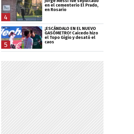
Jorge Messi fue sepultado
en el cementerio El Prado,
en Rosario
4
¡ESCÁNDALO EN EL NUEVO
GASÓMETRO! Caicedo hizo
el Topo Gigio y desató el
caos
5