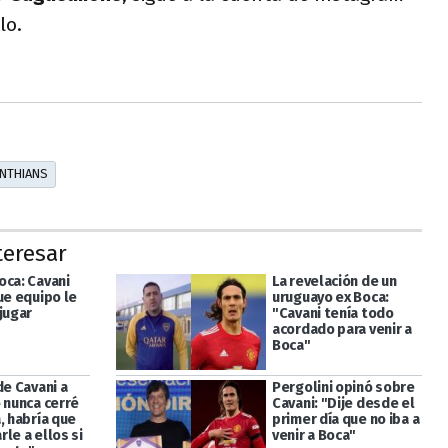
lo.
NTHIANS
teresar
oca: Cavani
La revelación de un
ue equipo le
uruguayo ex Boca:
jugar
"Cavani tenía todo
acordado para venir a
Boca"
de Cavani a
Pergolini opinó sobre
 nunca cerré
Cavani: "Dije desde el
, habría que
primer día que no iba a
le a ellos si
venir a Boca"