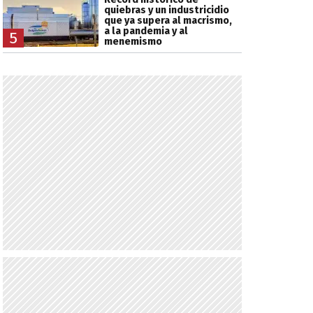
quiebras y un industricidio
que ya supera al macrismo,
a la pandemia y al
5
menemismo