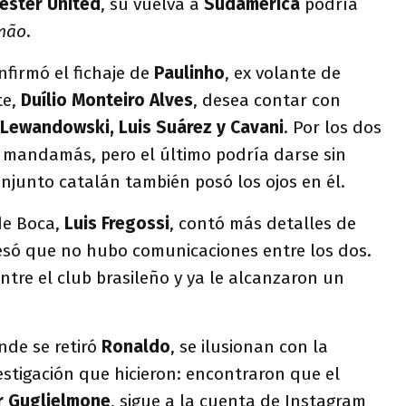
ester United
, su vuelva a
Sudamérica
podría
mão
.
onfirmó el fichaje de
Paulinho
, ex volante de
te,
Duílio Monteiro Alves
, desea contar con
Lewandowski, Luis Suárez y Cavani
. Por los dos
 mandamás, pero el último podría darse sin
njunto catalán también posó los ojos en él.
de Boca,
Luis Fregossi
, contó más detalles de
resó que no hubo comunicaciones entre los dos.
ntre el club brasileño y ya le alcanzaron un
nde se retiró
Ronaldo
, se ilusionan con la
estigación que hicieron: encontraron que el
r Guglielmone
, sigue a la cuenta de Instagram