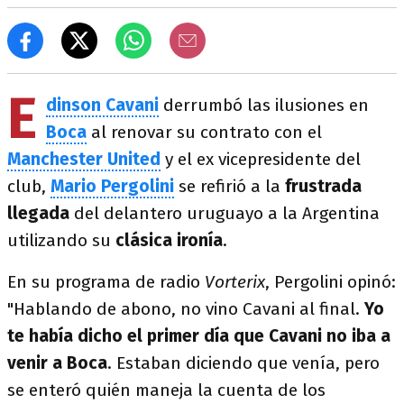
E
dinson Cavani
derrumbó las ilusiones en
Boca
al renovar su contrato con el
Manchester United
y el ex vicepresidente del
club,
Mario Pergolini
se refirió a la
frustrada
llegada
del delantero uruguayo a la Argentina
utilizando su
clásica ironía
.
En su programa de radio
Vorterix
, Pergolini opinó:
"Hablando de abono, no vino Cavani al final.
Yo
te había dicho el primer día que Cavani no iba a
venir a Boca
. Estaban diciendo que venía, pero
se enteró quién maneja la cuenta de los