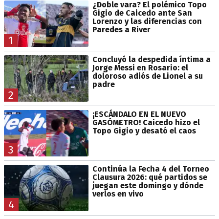
¿Doble vara? El polémico Topo
Gigio de Caicedo ante San
Lorenzo y las diferencias con
Paredes a River
1
Concluyó la despedida íntima a
Jorge Messi en Rosario: el
doloroso adiós de Lionel a su
padre
2
¡ESCÁNDALO EN EL NUEVO
GASÓMETRO! Caicedo hizo el
Topo Gigio y desató el caos
3
Continúa la Fecha 4 del Torneo
Clausura 2026: qué partidos se
juegan este domingo y dónde
verlos en vivo
4