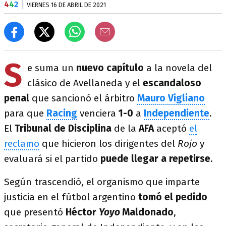
4
4
2
VIERNES 16 DE ABRIL DE 2021
S
e suma un
nuevo capítulo
a la novela del
clásico de Avellaneda y el
escandaloso
penal
que sancionó el árbitro
Mauro Vigliano
para que
Racing
venciera
1-0
a
Independiente
.
El
Tribunal de Disciplina
de la
AFA
aceptó
el
reclamo
que hicieron los dirigentes del
Rojo
y
evaluará si el partido
puede llegar a repetirse
.
Según trascendió, el organismo que imparte
justicia en el fútbol argentino
tomó el pedido
que presentó
Héctor
Yoyo
Maldonado
,