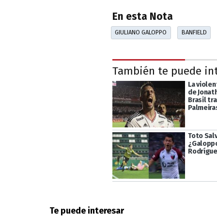
En esta Nota
GIULIANO GALOPPO
BANFIELD
También te puede in
La violen
de Jonath
Brasil tr
Palmeira
Toto Salv
¿Galoppo
Rodrígue