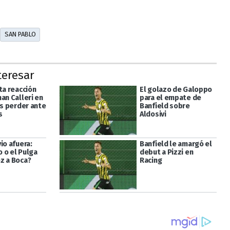
SAN PABLO
teresar
ta reacción
El golazo de Galoppo
an Calleri en
para el empate de
as perder ante
Banfield sobre
s
Aldosivi
io afuera:
Banfield le amargó el
 o el Pulga
debut a Pizzi en
z a Boca?
Racing