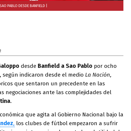
 SAO PABLO DESDE BANFIELD
|
2
Galoppo
desde
Banfield a Sao Pablo
por ocho
, según indicaron desde el medio
La Nación
,
ricos que sentaron un precedente en las
as negociaciones ante las complejidades del
tina
.
conómica que agita al Gobierno Nacional bajo la
ández
,
los clubes de fútbol empezaron a sufrir