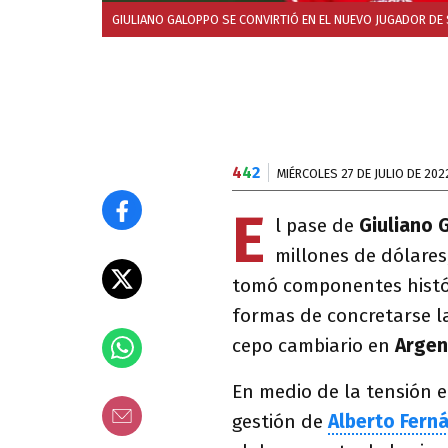
GIULIANO GALOPPO SE CONVIRTIÓ EN EL NUEVO JUGADOR DE
4
4
2
MIÉRCOLES 27 DE JULIO DE 202
E
l pase de
Giuliano 
millones de dólares
tomó componentes histó
formas de concretarse l
cepo cambiario en
Argen
En medio de la tensión e
gestión de
Alberto Fern