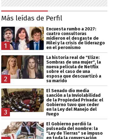
Más leídas de Perfil
Encuesta rumbo a 2027:
cuatro consultoras
midieron el desgaste de
Milei y la crisis de liderazgo
1
en el peronismo
La historia real de "Elize:
Sombras de una mujer", la
nueva película de Netflix
sobre el caso de una
esposa que descuartizó a
2
su marido
El Senado dio media
sanción a la Inviolabilidad
de la Propiedad Privada: el
Gobierno tuvo que ceder
en la Ley del Manejo del
3
Fuego
El Gobierno perdió la
pulseada del nombre: la
"Ley de Tierras" se impuso
en toda la conversación