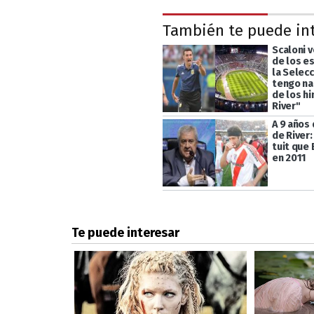
También te puede in
Scaloni v
de los e
la Selecc
tengo na
de los h
River"
A 9 años
de River:
tuit que 
en 2011