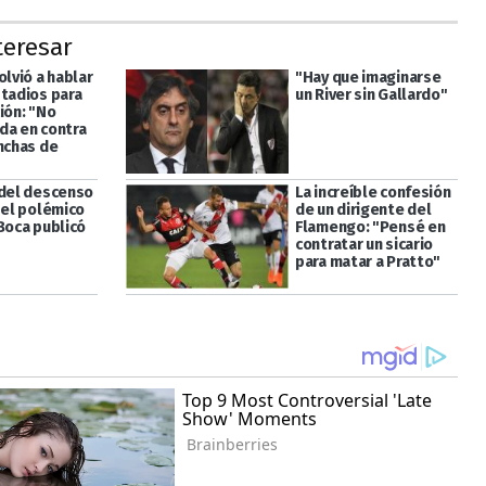
teresar
olvió a hablar
"Hay que imaginarse
stadios para
un River sin Gallardo"
ión: "No
da en contra
inchas de
 del descenso
La increíble confesión
 el polémico
de un dirigente del
Boca publicó
Flamengo: "Pensé en
contratar un sicario
para matar a Pratto"