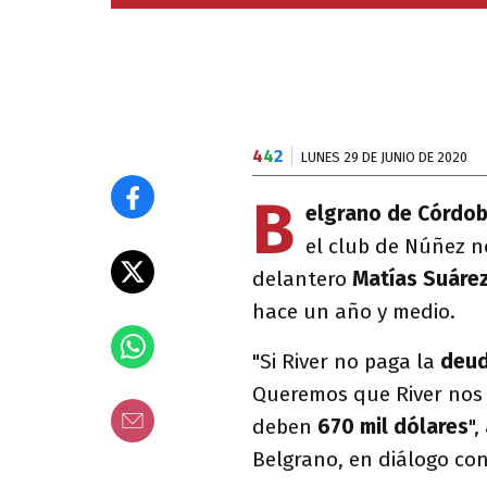
4
4
2
LUNES 29 DE JUNIO DE 2020
B
elgrano de Córdo
el club de Núñez n
delantero
Matías Suáre
hace un año y medio.
"Si River no paga la
deu
Queremos que River nos
deben
670 mil dólares
",
Belgrano, en diálogo con