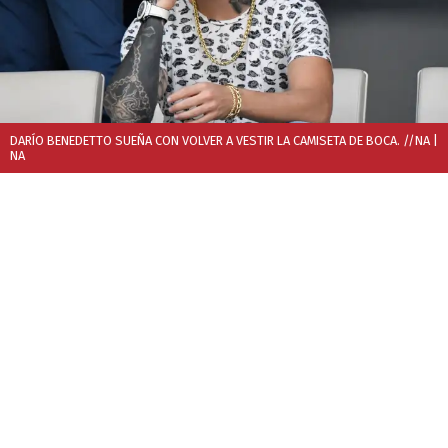
DARÍO BENEDETTO SUEÑA CON VOLVER A VESTIR LA CAMISETA DE BOCA. //NA
|
NA