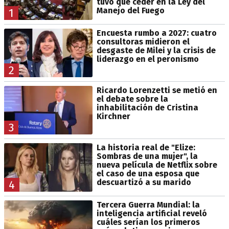
tuvo que ceder en la Ley del
Manejo del Fuego
1
Encuesta rumbo a 2027: cuatro
consultoras midieron el
desgaste de Milei y la crisis de
liderazgo en el peronismo
2
Ricardo Lorenzetti se metió en
el debate sobre la
inhabilitación de Cristina
Kirchner
3
La historia real de "Elize:
Sombras de una mujer", la
nueva película de Netflix sobre
el caso de una esposa que
descuartizó a su marido
4
Tercera Guerra Mundial: la
inteligencia artificial reveló
cuáles serían los primeros