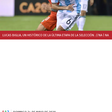
LUCAS BIGLIA, UN HISTÓRICO DE LA ÚLTIMA ETAPA DE LA SELECCIÓN. //NA
| NA
4
4
2