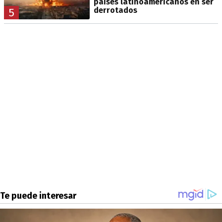
países latinoamericanos en ser
derrotados
5