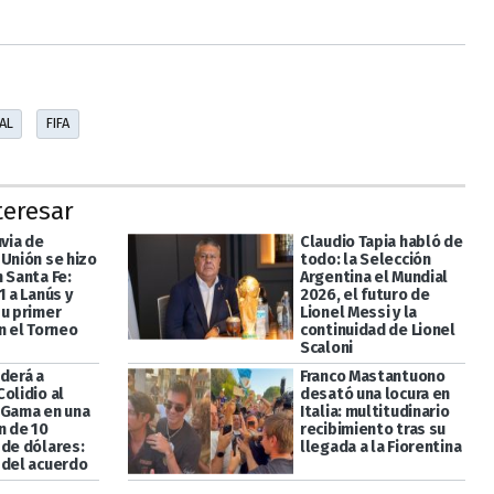
AL
FIFA
teresar
uvia de
Claudio Tapia habló de
 Unión se hizo
todo: la Selección
 Santa Fe:
Argentina el Mundial
1 a Lanús y
2026, el futuro de
su primer
Lionel Messi y la
n el Torneo
continuidad de Lionel
Scaloni
derá a
Franco Mastantuono
olidio al
desató una locura en
 Gama en una
Italia: multitudinario
n de 10
recibimiento tras su
 de dólares:
llegada a la Fiorentina
 del acuerdo