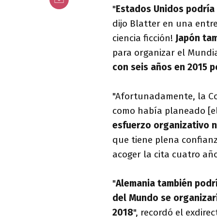
"
Estados Unidos podría 
dijo Blatter en una entrev
ciencia ficción!
Japón tam
para organizar el Mundia
con seis años en 2015 po
"Afortunadamente, la Co
como había planeado [el 
esfuerzo organizativo n
que tiene plena confian
acoger la cita cuatro año
"
Alemania también podrí
del Mundo se organizar
2018
", recordó el exdire