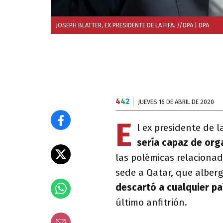
JOSEPH BLATTER, EX PRESIDENTE DE LA FIFA. //DPA
| DPA
4
4
2
JUEVES 16 DE ABRIL DE 2020
E
l ex presidente de l
sería capaz de org
las polémicas relacionad
sede a Qatar, que alber
descartó a cualquier p
último anfitrión.