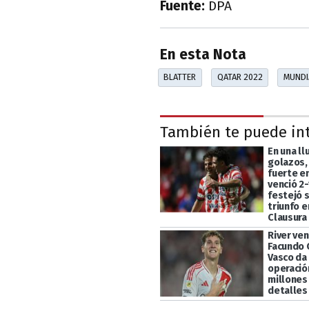
Fuente:
DPA
En esta Nota
BLATTER
QATAR 2022
MUNDI
También te puede in
En una ll
golazos,
fuerte en
venció 2-
festejó 
triunfo e
Clausura
River ven
Facundo C
Vasco da
operació
millones
detalles