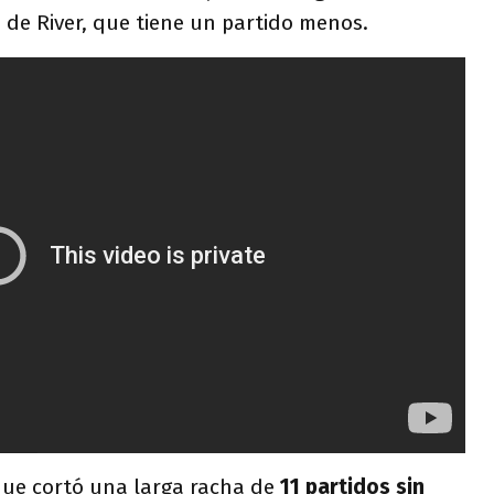
a de River, que tiene un partido menos.
que cortó una larga racha de
11 partidos sin