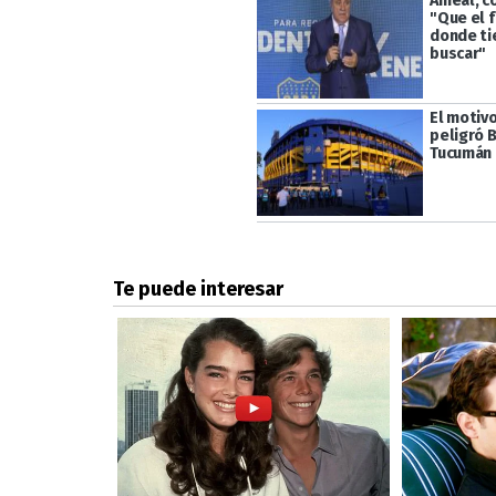
Ameal, c
"Que el 
donde ti
buscar"
El motivo
peligró 
Tucumán