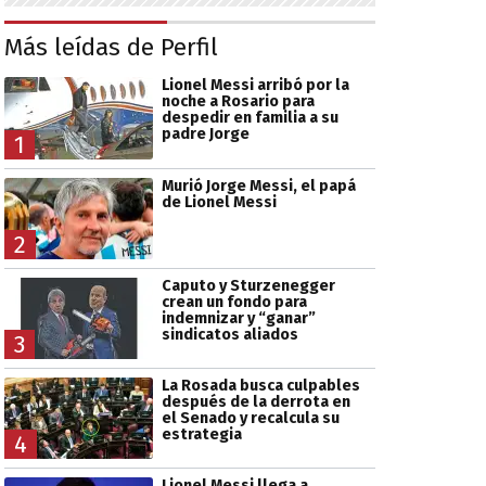
Más leídas de Perfil
Lionel Messi arribó por la
noche a Rosario para
despedir en familia a su
padre Jorge
1
Murió Jorge Messi, el papá
de Lionel Messi
2
Caputo y Sturzenegger
crean un fondo para
indemnizar y “ganar”
sindicatos aliados
3
La Rosada busca culpables
después de la derrota en
el Senado y recalcula su
estrategia
4
Lionel Messi llega a