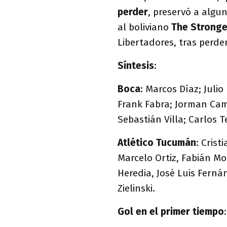
perder
, preservó a algun
al boliviano
The Strong
Libertadores, tras perder
Síntesis
:
Boca
: Marcos Díaz; Julio
Frank Fabra; Jorman Cam
Sebastián Villa; Carlos 
Atlético Tucumán
: Crist
Marcelo Ortiz, Fabián M
Heredia, José Luis Ferná
Zielinski.
Gol en el primer tiempo