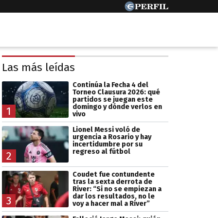
Las más leídas
Continúa la Fecha 4 del
Torneo Clausura 2026: qué
partidos se juegan este
domingo y dónde verlos en
1
vivo
Lionel Messi voló de
urgencia a Rosario y hay
incertidumbre por su
regreso al fútbol
2
Coudet fue contundente
tras la sexta derrota de
River: “Si no se empiezan a
dar los resultados, no le
3
voy a hacer mal a River”