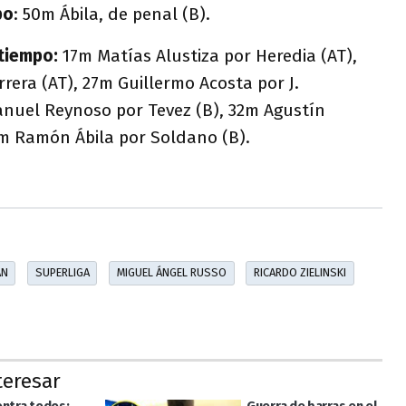
po
: 50m Ábila, de penal (B).
tiempo:
17m Matías Alustiza por Heredia (AT),
rrera (AT), 27m Guillermo Acosta por J.
nuel Reynoso por Tevez (B), 32m Agustín
4m Ramón Ábila por Soldano (B).
ÁN
SUPERLIGA
MIGUEL ÁNGEL RUSSO
RICARDO ZIELINSKI
teresar