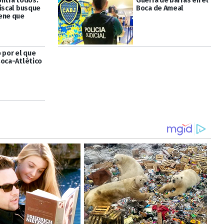
ontra todos:
Guerra de barras en el
fiscal busque
Boca de Ameal
ene que
 por el que
Boca-Atlético