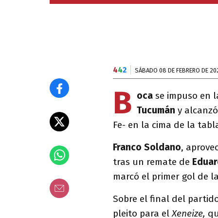
4
4
2
SÁBADO 08 DE FEBRERO DE 20
B
oca
se impuso en 
Tucumán
y alcanz
Fe-
en la cima de la tabl
Franco Soldano
, aprov
tras un remate de
Eduar
marcó el primer gol de l
Sobre el final del partid
pleito para el
Xeneize,
qu