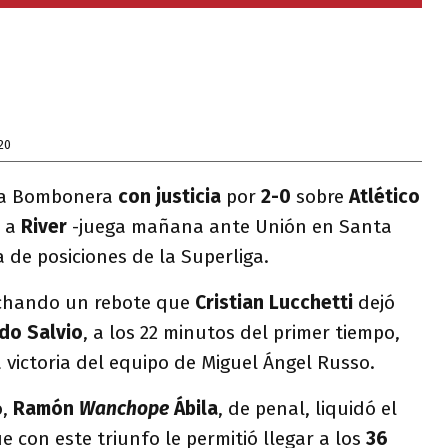
20
la Bombonera
con justicia
por
2-0
sobre
Atlético
ó a
River
-juega mañana ante Unión en Santa
a de posiciones de la Superliga.
echando un rebote que
Cristian Lucchetti
dejó
do Salvio
, a los 22 minutos del primer tiempo,
a victoria del equipo de Miguel Ángel Russo.
o,
Ramón
Wanchope
Ábila
, de penal, liquidó el
e con este triunfo le permitió llegar a los
36