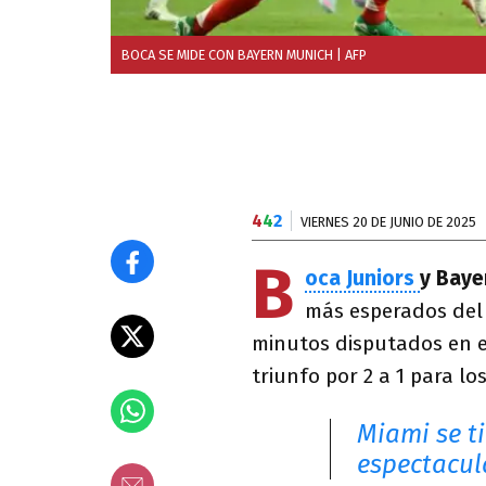
BOCA SE MIDE CON BAYERN MUNICH
| AFP
4
4
2
VIERNES 20 DE JUNIO DE 2025
B
oca Juniors
y Baye
más esperados de
minutos disputados en e
triunfo por 2 a 1 para lo
Miami se ti
espectacul