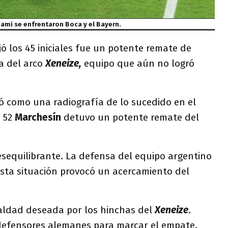
iami se enfrentaron Boca y el Bayern.
ó los 45 iniciales fue un potente remate de
a del arco
Xeneize,
equipo que aún no logró
como una radiografía de lo sucedido en el
o 52
Marchesín
detuvo un potente remate del
sequilibrante. La defensa del equipo argentino
esta situación provocó un acercamiento del
ualdad deseada por los hinchas del
Xeneize
.
 defensores alemanes para marcar el empate.