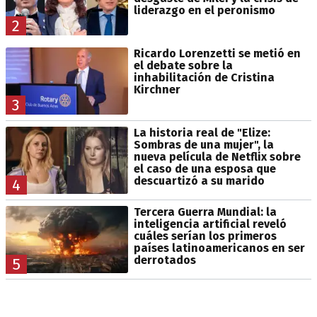
liderazgo en el peronismo
2
Ricardo Lorenzetti se metió en
el debate sobre la
inhabilitación de Cristina
Kirchner
3
La historia real de "Elize:
Sombras de una mujer", la
nueva película de Netflix sobre
el caso de una esposa que
descuartizó a su marido
4
Tercera Guerra Mundial: la
inteligencia artificial reveló
cuáles serían los primeros
países latinoamericanos en ser
derrotados
5