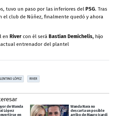
s, tuvo un paso por las inferiores del
PSG
. Tras
n el club de Núñez, finalmente quedó y ahora
l en
River
con él será
Bastian Demichelis,
hijo
l actual entrenador del plantel
LENTINO LÓPEZ
RIVER
teresar
mayor de Wanda
Wanda Nara no
axi López
descarta un posible
onvertirse en
arribo de Mauro Icardi