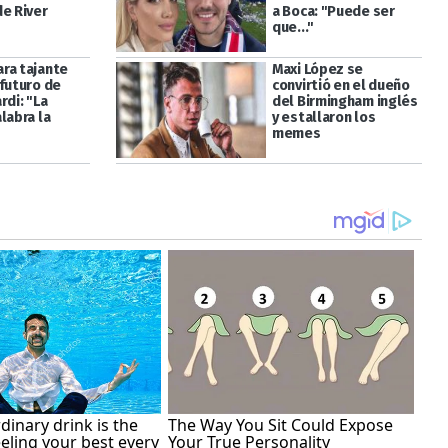
de River
a Boca: "Puede ser
que..."
ra tajante
Maxi López se
 futuro de
convirtió en el dueño
rdi: "La
del Birmingham inglés
labra la
y estallaron los
memes