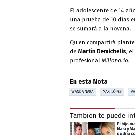
El adolescente de 14 año
una prueba de 10 días e
se sumará a la novena.
Quien compartirá plante
de
Martín Demichelis
, e
profesional
Millonario
.
En esta Nota
WANDA NARA
MAXI LÓPEZ
VA
También te puede in
El hijo 
Nara y M
podría c