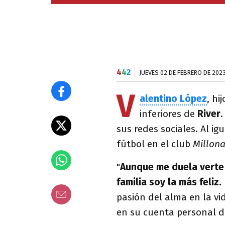
4
4
2
JUEVES 02 DE FEBRERO DE 202
V
alentino López
, hi
inferiores de
River
.
sus redes sociales. Al ig
fútbol en el club
Millona
"
Aunque me duela verte 
familia soy la más feliz.
pasión del alma en la vid
en su cuenta personal 