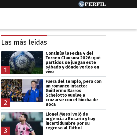
Las más leídas
Continúa la Fecha 4 del
Torneo Clausura 2026: qué
partidos se juegan este
sábado y dónde verlos en
1
vivo
Fuera del templo, pero con
un romance intacto:
Guillermo Barros
Schelotto vuelve a
cruzarse con el hincha de
2
Boca
Lionel Messi voló de
urgencia a Rosario y hay
incertidumbre por su
regreso al fútbol
3