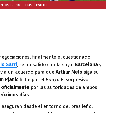
EN LOS PROXIMOS DIAS.
| TWITTER
negociaciones, finalmente el cuestionado
io Sarri
, se ha salido con la suya:
Barcelona
y
oy a un acuerdo para que
Arthur Melo
siga su
em Pjanic
fiche por el
Barça
. El sorpresivo
 oficialmente
por las autoridades de ambos
róximos días
.
, aseguran desde el entorno del brasileño,