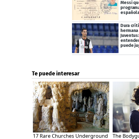
Messi qu
programa
español
Dura crít
hermana 
Juventus
entende
puede ju