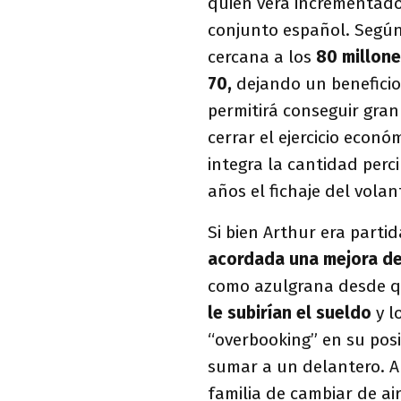
quien verá incrementad
conjunto español. Según
cercana a los
80 millone
70,
dejando un beneficio
permitirá
conseguir gran
cerrar el ejercicio econ
integra la cantidad perci
años el fichaje del vola
Si bien Arthur era partid
acordada una mejora d
como azulgrana desde qu
le subirían el sueldo
y l
“overbooking” en su posi
sumar a un delantero. A
familia de cambiar de ai