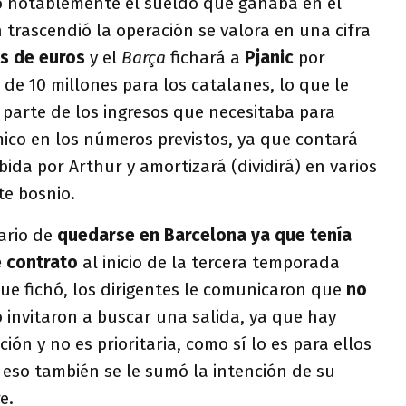
o notablemente el sueldo que ganaba en el
 trascendió
la operación se valora en una cifra
s de euros
y el
Barça
fichará a
Pjanic
por
 de 10 millones para los catalanes,
lo que le
 parte de los ingresos que necesitaba para
ómico en los números previstos, ya que contará
bida por Arthur y amortizará (dividirá) en varios
nte bosnio.
ario
de
quedarse en Barcelona ya que tenía
e contrato
al inicio de la tercera temporada
e fichó, los dirigentes le comunicaron que
no
o invitaron a buscar una salida, ya que hay
ción
y no es prioritaria, como sí lo es para ellos
 eso también se le sumó la intención de su
re.