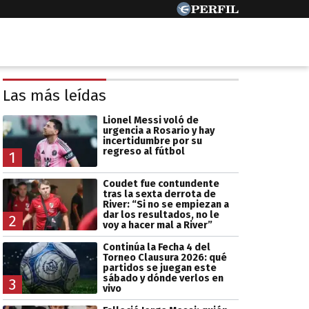
Las más leídas
Lionel Messi voló de
urgencia a Rosario y hay
incertidumbre por su
regreso al fútbol
1
Coudet fue contundente
tras la sexta derrota de
River: “Si no se empiezan a
dar los resultados, no le
2
voy a hacer mal a River”
Continúa la Fecha 4 del
Torneo Clausura 2026: qué
partidos se juegan este
sábado y dónde verlos en
3
vivo