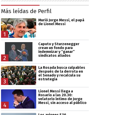
Más leídas de Perfil
Murió Jorge Messi, el papá
de Lionel Messi
1
Caputo y Sturzenegger
crean un fondo para
indemnizar y “ganar”
sindicatos aliados
2
La Rosada busca culpables
después de la derrota en
el Senado y recalcula su
estrategia
3
Lionel Messi llega a
Rosario a las 20.30:
velatorio íntimo de Jorge
Messi, sin acceso al público
4
Los aviones F 16