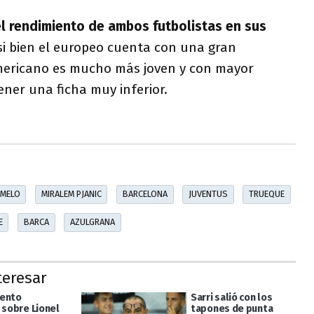
l rendimiento de ambos futbolistas en sus
si bien el europeo cuenta con una gran
americano es mucho más joven y con mayor
ner una ficha muy inferior.
 MELO
MIRALEM PJANIC
BARCELONA
JUVENTUS
TRUEQUE
E
BARCA
AZULGRANA
teresar
mento
Sarri salió con los
 sobre Lionel
tapones de punta