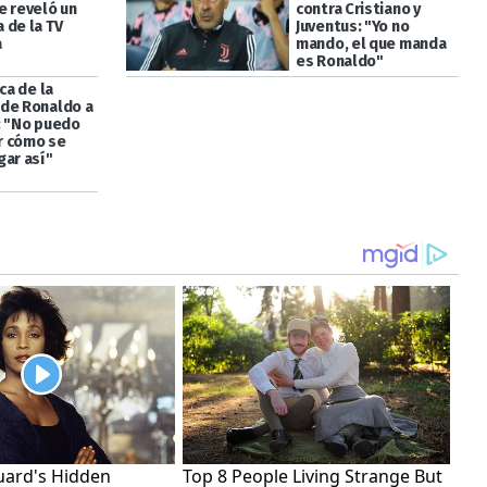
e reveló un
contra Cristiano y
 de la TV
Juventus: "Yo no
a
mando, el que manda
es Ronaldo"
ica de la
de Ronaldo a
: "No puedo
r cómo se
gar así"