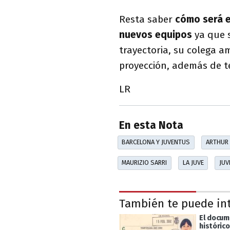
Resta saber
cómo será e
nuevos equipos
ya que 
trayectoria, su colega 
proyección, además de te
LR
En esta Nota
BARCELONA Y JUVENTUS
ARTHUR
MAURIZIO SARRI
LA JUVE
JUV
También te puede in
El docu
histórico