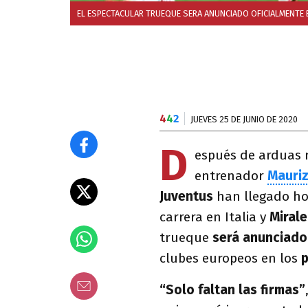
EL ESPECTACULAR TRUEQUE SERA ANUNCIADO OFICIALMENTE 
4
4
2
JUEVES 25 DE JUNIO DE 2020
D
espués de arduas 
entrenador
Mauriz
Juventus
han llegado h
carrera en Italia
y
Miral
trueque
será anunciado
clubes europeos
en los
p
“Solo faltan las firmas”