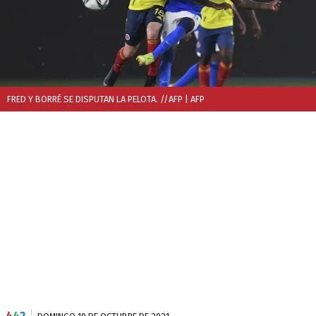
FRED Y BORRÉ SE DISPUTAN LA PELOTA. //AFP
| AFP
4
4
2