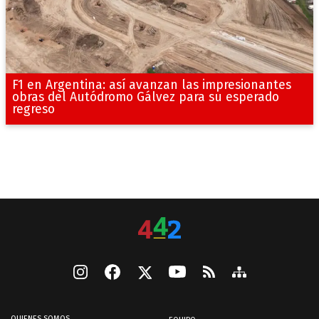
F1 en Argentina: así avanzan las impresionantes
obras del Autódromo Gálvez para su esperado
regreso
QUIENES SOMOS