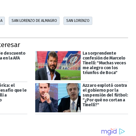
ZA
SAN LORENZO DE ALMAGRO
SAN LORENZO
teresar
de descuento
La sorprendente
a en la AFA
confesión de Marcelo
Tinelli: "Muchas veces
me alegro con los
triunfos de Boca"
rica: el
Azzaro explotó contra
desafío que le
el gobierno por la
li a
suspensión del fútbol:
o
"¿Por qué no cortan a
Tinelli?"