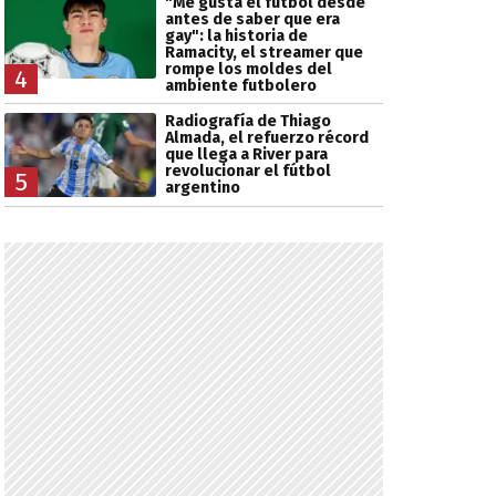
"Me gusta el fútbol desde
antes de saber que era
gay": la historia de
Ramacity, el streamer que
rompe los moldes del
4
ambiente futbolero
Radiografía de Thiago
Almada, el refuerzo récord
que llega a River para
revolucionar el fútbol
5
argentino