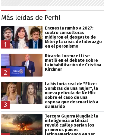
Más leídas de Perfil
Encuesta rumbo a 2027:
cuatro consultoras
midieron el desgaste de
Milei y la crisis de liderazgo
1
en el peronismo
Ricardo Lorenzetti se
metió en el debate sobre
la inhabilitación de Cristina
Kirchner
2
La historia real de "Elize:
Sombras de una mujer", la
nueva película de Netflix
sobre el caso de una
esposa que descuartizó a
3
su marido
Tercera Guerra Mundial: la
inteligencia artificial
reveló cuáles serían los
primeros países
latinoamericanos en ser