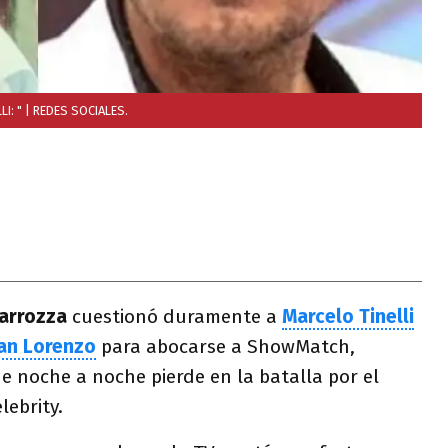
I: "
| REDES SOCIALES.
arrozza
cuestionó duramente a
Marcelo Tinelli
an Lorenzo
para abocarse a ShowMatch,
e noche a noche pierde en la batalla por el
lebrity.