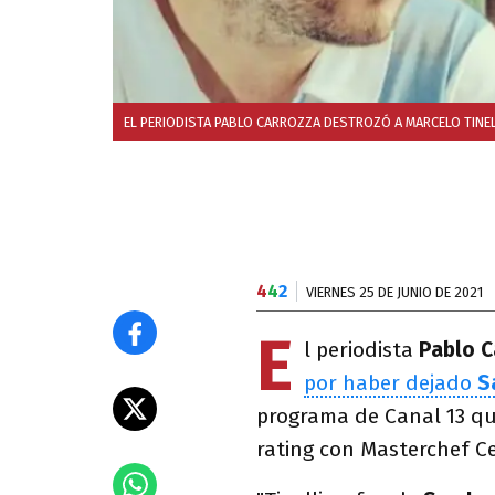
EL PERIODISTA PABLO CARROZZA DESTROZÓ A MARCELO TINELL
4
4
2
VIERNES 25 DE JUNIO DE 2021
E
l periodista
Pablo C
por haber dejado
S
programa de Canal 13 qu
rating con Masterchef Ce