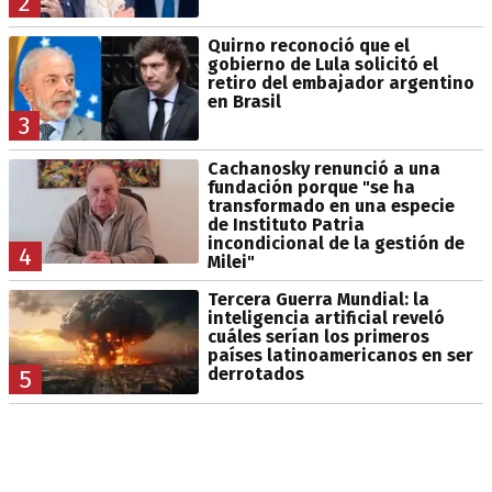
2
Quirno reconoció que el
gobierno de Lula solicitó el
retiro del embajador argentino
en Brasil
3
Cachanosky renunció a una
fundación porque "se ha
transformado en una especie
de Instituto Patria
incondicional de la gestión de
4
Milei"
Tercera Guerra Mundial: la
inteligencia artificial reveló
cuáles serían los primeros
países latinoamericanos en ser
derrotados
5