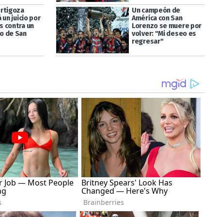
rtigoza
Un campeón de
 un juicio por
América con San
 contra un
Lorenzo se muere por
o de San
volver: "Mi deseo es
regresar"