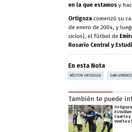
en la que estamos
y hace
Ortigoza
comenzó su ca
de enero de 2004, y lue
ciclos), el fútbol de
Emir
Rosario Central y Estud
En esta Nota
NÉSTOR ORTIGOZA
SAN LORENZ
También te puede in
Ortigoza
Estudian
Cuarto y
vuelta a