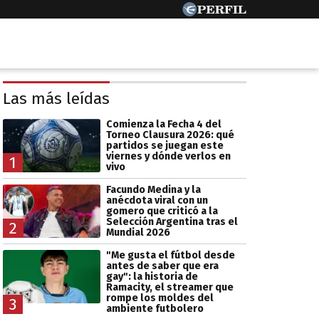
Las más leídas
Comienza la Fecha 4 del
Torneo Clausura 2026: qué
partidos se juegan este
viernes y dónde verlos en
1
vivo
Facundo Medina y la
anécdota viral con un
gomero que criticó a la
Selección Argentina tras el
2
Mundial 2026
"Me gusta el fútbol desde
antes de saber que era
gay": la historia de
Ramacity, el streamer que
rompe los moldes del
3
ambiente futbolero