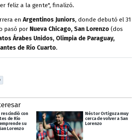
r feliz a la gente", finalizó.
rrera en
Argentinos Juniors
, donde debutó el 31
go pasó por
Nueva Chicago, San Lorenzo
(dos
atos Árabes Unidos, Olimpia de Paraguay,
iantes de Río Cuarto
.
O
teresar
 rescindió con
Néstor Ortigoza muy
tes de Río
cerca de volver a San
 emprende su
Lorenzo
 San Lorenzo