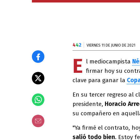
4
4
2
VIERNES 11 DE JUNIO DE 2021
E
l mediocampista
Né
firmar hoy su cont
clave para ganar la
Copa
En su tercer regreso al 
presidente,
Horacio Arr
su compañero en aquell
"Ya firmé el contrato, h
salió todo bien
. Estoy f