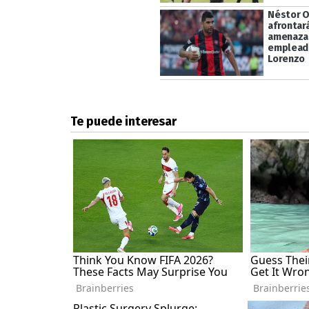
Néstor O
afrontará
amenazas
emplead
Lorenzo