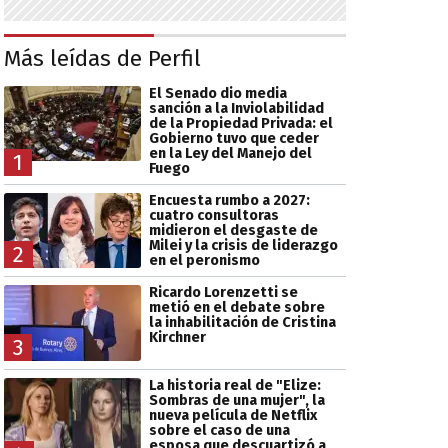
Más leídas de Perfil
El Senado dio media
sanción a la Inviolabilidad
de la Propiedad Privada: el
Gobierno tuvo que ceder
en la Ley del Manejo del
1
Fuego
Encuesta rumbo a 2027:
cuatro consultoras
midieron el desgaste de
Milei y la crisis de liderazgo
2
en el peronismo
Ricardo Lorenzetti se
metió en el debate sobre
la inhabilitación de Cristina
Kirchner
3
La historia real de "Elize:
Sombras de una mujer", la
nueva película de Netflix
sobre el caso de una
esposa que descuartizó a