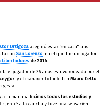
stor Ortigoza
aseguró estar "en casa" tras
rato con
San Lorenzo
, en el que fue un jugador
 Libertadores
de 2014
.
club, el jugador de 36 años estuvo rodeado por el
eceygor
, y el manager futbolístico
Mauro Cetto
,
a gesta.
oy a la mañana
hicimos todos los estudios y
eliz, entré a la cancha y tuve una sensación