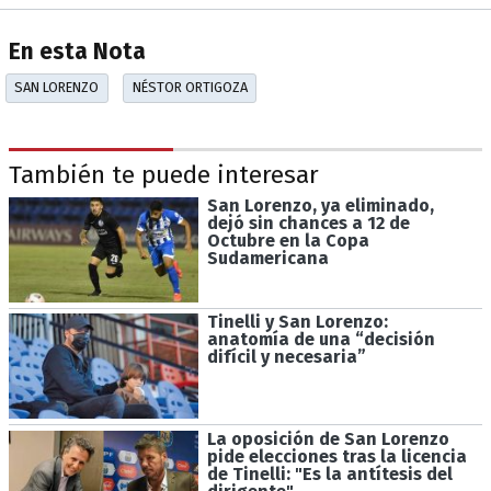
En esta Nota
SAN LORENZO
NÉSTOR ORTIGOZA
También te puede interesar
San Lorenzo, ya eliminado,
dejó sin chances a 12 de
Octubre en la Copa
Sudamericana
Tinelli y San Lorenzo:
anatomía de una “decisión
difícil y necesaria”
La oposición de San Lorenzo
pide elecciones tras la licencia
de Tinelli: "Es la antítesis del