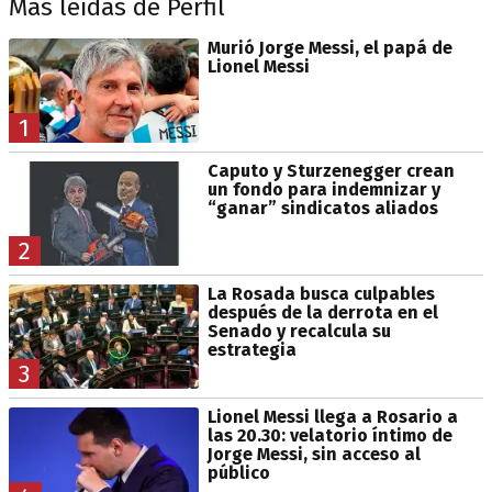
Más leídas de Perfil
Murió Jorge Messi, el papá de
Lionel Messi
1
Caputo y Sturzenegger crean
un fondo para indemnizar y
“ganar” sindicatos aliados
2
La Rosada busca culpables
después de la derrota en el
Senado y recalcula su
estrategia
3
Lionel Messi llega a Rosario a
las 20.30: velatorio íntimo de
Jorge Messi, sin acceso al
público