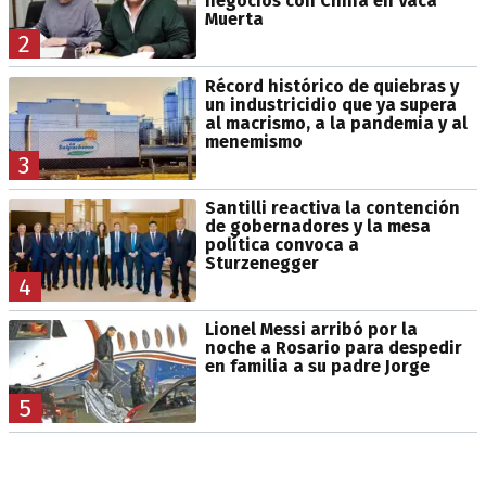
negocios con China en Vaca
Muerta
2
Récord histórico de quiebras y
un industricidio que ya supera
al macrismo, a la pandemia y al
menemismo
3
Santilli reactiva la contención
de gobernadores y la mesa
política convoca a
Sturzenegger
4
Lionel Messi arribó por la
noche a Rosario para despedir
en familia a su padre Jorge
5