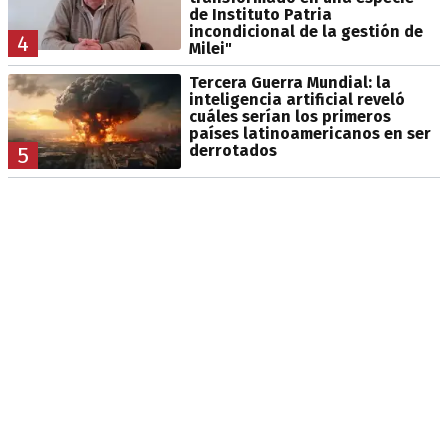
de Instituto Patria
incondicional de la gestión de
4
Milei"
Tercera Guerra Mundial: la
inteligencia artificial reveló
cuáles serían los primeros
países latinoamericanos en ser
derrotados
5