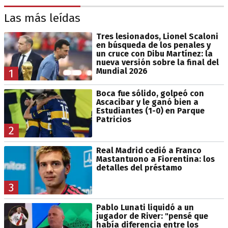
Las más leídas
Tres lesionados, Lionel Scaloni
en búsqueda de los penales y
un cruce con Dibu Martínez: la
nueva versión sobre la final del
Mundial 2026
1
Boca fue sólido, golpeó con
Ascacibar y le ganó bien a
Estudiantes (1-0) en Parque
Patricios
2
Real Madrid cedió a Franco
Mastantuono a Fiorentina: los
detalles del préstamo
3
Pablo Lunati liquidó a un
jugador de River: "pensé que
había diferencia entre los