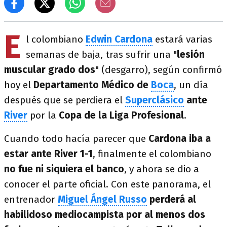
E
l colombiano
Edwin Cardona
estará varias
semanas de baja, tras sufrir una "
lesión
muscular grado dos
" (desgarro), según confirmó
hoy el
Departamento Médico de
Boca
, un día
después que se perdiera el
Superclásico
ante
River
por la
Copa de la Liga Profesional
.
Cuando todo hacía parecer que
Cardona iba a
estar ante River
1-1
, finalmente el colombiano
no fue ni siquiera el banco
, y ahora se dio a
conocer el parte oficial. Con este panorama, el
entrenador
Miguel Ángel Russo
perderá al
habilidoso mediocampista por al menos dos