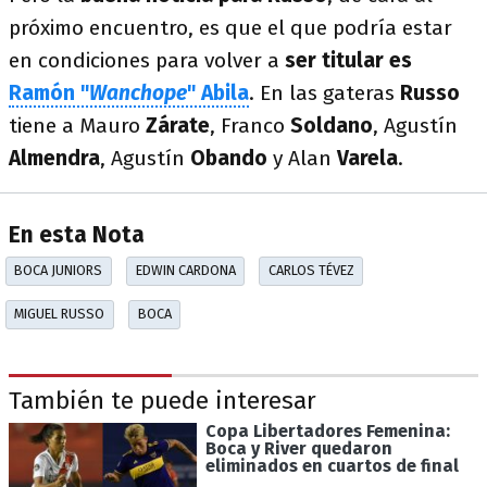
próximo encuentro, es que el que podría estar
en condiciones para volver a
ser titular es
Ramón "
Wanchope
" Abila
. En las gateras
Russo
tiene a Mauro
Zárate
, Franco
Soldano
, Agustín
Almendra
, Agustín
Obando
y Alan
Varela
.
En esta Nota
BOCA JUNIORS
EDWIN CARDONA
CARLOS TÉVEZ
MIGUEL RUSSO
BOCA
También te puede interesar
Copa Libertadores Femenina:
Boca y River quedaron
eliminados en cuartos de final