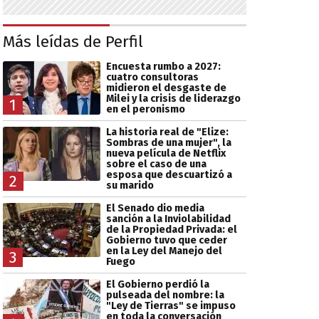
Más leídas de Perfil
Encuesta rumbo a 2027:
cuatro consultoras
midieron el desgaste de
Milei y la crisis de liderazgo
1
en el peronismo
La historia real de "Elize:
Sombras de una mujer", la
nueva película de Netflix
sobre el caso de una
esposa que descuartizó a
2
su marido
El Senado dio media
sanción a la Inviolabilidad
de la Propiedad Privada: el
Gobierno tuvo que ceder
en la Ley del Manejo del
3
Fuego
El Gobierno perdió la
pulseada del nombre: la
"Ley de Tierras" se impuso
en toda la conversación