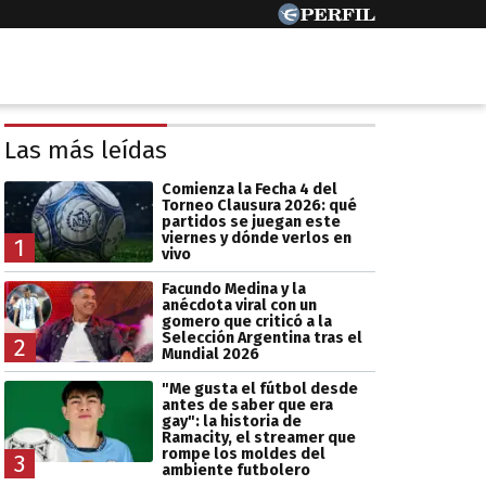
Las más leídas
Comienza la Fecha 4 del
Torneo Clausura 2026: qué
partidos se juegan este
viernes y dónde verlos en
1
vivo
Facundo Medina y la
anécdota viral con un
gomero que criticó a la
Selección Argentina tras el
2
Mundial 2026
"Me gusta el fútbol desde
antes de saber que era
gay": la historia de
Ramacity, el streamer que
rompe los moldes del
3
ambiente futbolero