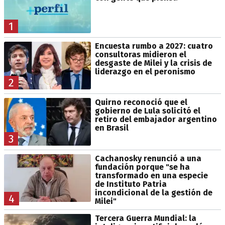
1
Encuesta rumbo a 2027: cuatro
consultoras midieron el
desgaste de Milei y la crisis de
liderazgo en el peronismo
2
Quirno reconoció que el
gobierno de Lula solicitó el
retiro del embajador argentino
en Brasil
3
Cachanosky renunció a una
fundación porque "se ha
transformado en una especie
de Instituto Patria
incondicional de la gestión de
4
Milei"
Tercera Guerra Mundial: la